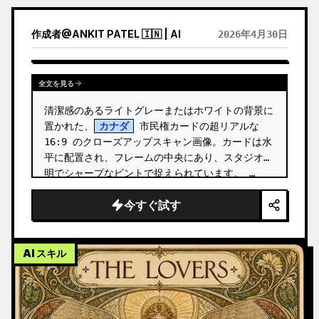
作成者
@
ANKIT PATEL 🇮🇳 | AI
2026年4月30日
全文を見る
清潔感のあるライトグレーまたはホワイトの背景に
置かれた、
カナダ
 市民権カードの超リアルな 
16:9 のクローズアップスキャン画像。カードは水
平に配置され、フレームの中央にあり、スタジオ照
明でシャープなピントで捉えられています。 …
今すぐ試す
AI スキル