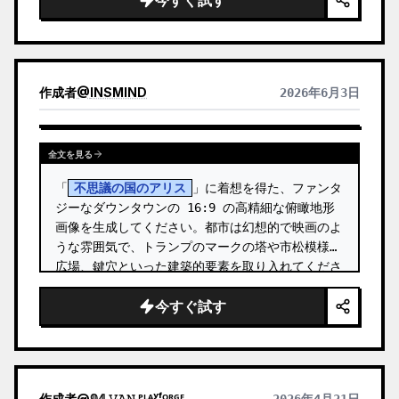
今すぐ試す
- 顔の比率

- 目の形

- 鼻

- 唇

作成者
@
INSMIND
2026年6月3日
- 肌の色

- 髪型

- 髪の色

全文を見る
- 目に見えるヘアアクセサリー

- 全体的に認識可能な雰囲気

「
不思議の国のアリス
」に着想を得た、ファンタ
- 参照画像に示されている服装とスタイリング

ジーなダウンタウンの 16:9 の高精細な俯瞰地形
画像を生成してください。都市は幻想的で映画のよ
アップロードされた参照画像に存在しない特定のキ
うな雰囲気で、トランプのマークの塔や市松模様の
ャラクター特性をハードコードしないでください。 
広場、鍵穴といった建築的要素を取り入れてくださ
…
い。
今すぐ試す
作成者
@
𝟡𝟜 𝚅̷𝙰̷𝙽̷ ᴾᴸᴬʸᶠᴼᴿᴳᴱ