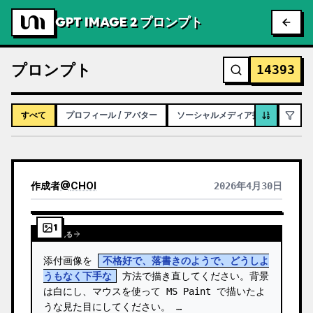
GPT IMAGE 2 プロンプト
プロンプト
14393
すべて
プロフィール / アバター
ソーシャルメディア投稿
インフ
作成者
@
CHOI
2026年4月30日
1
全文を見る
添付画像を 
不格好で、落書きのようで、どうしよ
うもなく下手な
 方法で描き直してください。背景
は白にし、マウスを使って MS Paint で描いたよ
うな見た目にしてください。 …