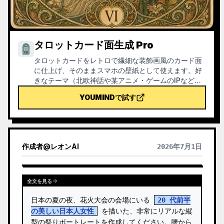
タロットカード面生成 Pro
タロットカードをレトロで繊細な装飾画風のカード面
に仕上げ、そのままスマホの壁紙として使えます。好
きなテーマ（北欧神話や某アニメ・ゲームのIPなど）
や引きたいカードを伝えると、スタイルが統一され
YOUMINDで試す
た、意味も美しいタロットカード画像を生成します。
全78枚のセット、単一グループ、または数枚のカスタ
ム選択に対応し、画像は繊細で長く楽しめる仕上がり
で、粗いAI特有のプラスチック感はありません。
YouMindの定期タスクと組み合わせて、毎朝自動でカ
作成者
@
レオンAI
2026年7月1日
ードを引いて解釈することも可能です（定期タスクの
設定はご自身で行う必要があります）。
全文を見る
日本の夏の夜、花火大会の会場にいる 
20 代前半
の美しい日本人女性
 を描いた、非常にリアルな縦
型の祭りポートレートを作成してください。腰から