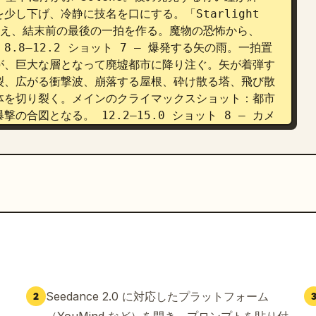
し下げ、冷静に技名を口にする。「Starlight 
を与え、結末前の最後の一拍を作る。魔物の恐怖から、
8.8–12.2 ショット 7 — 爆発する矢の雨。一拍置
が、巨大な層となって廃墟都市に降り注ぐ。矢が着弾す
裂、広がる衝撃波、崩落する屋根、砕け散る塔、飛び散
体を切り裂く。メインのクライマックスショット：都市
合図となる。 12.2–15.0 ショット 8 — カメ
廃墟都市全体が天からの爆発的な衝撃に飲み込まれ、魔
失し、塔は連鎖爆発で崩れ落ちる。Solene は渦の
終的な規模感の提示と、視覚的な着地。局所的な破壊か
Seedance 2.0 に対応したプラットフォーム
2