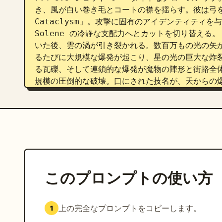
き、風が白い巻き毛とコートの襟を揺らす。彼は弓を少
Cataclysm」。攻撃に固有のアイデンティティ
Solene の冷静な支配力へとカットを切り替える。 
いた後、雲の渦が引き裂かれる。数百万もの光の矢
るたびに大規模な爆発が起こり、星の光の巨大な炸
る瓦礫、そして連鎖的な爆発が魔物の陣形と街路全
規模の圧倒的な破壊。口にされた技名が、天からの爆撃の
ラが大きく引き、極端なワイドショットへ。古代の
物たちは波のように消滅し、広場は光と瓦礫の下に消
下、荒廃を見下ろす小さく冷静な姿として残る。最
ら、戦場全体の結果へとカメラを引く。
このプロンプトの使い方
上の完全なプロンプトをコピーします。
1