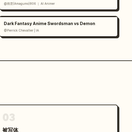
@雨雲(Amagumo)806 ｜ AI Animer
Dark Fantasy Anime Swordsman vs Demon
@Pierrick Chevallier | IA
03
被写体