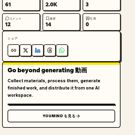
61
2.0K
3
コメント
保存
引用
12
14
0
シェア
Go beyond generating 動画
Collect materials, process them, generate
finished work, and distribute it from one AI
workspace.
YOUMIND を見る