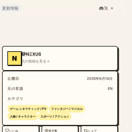
更新情報
@NΞXUS
N
元の投稿を見る
公開日
2026年6月14日
元の言語
EN
カテゴリ
ゲーム シネマティック / PV
ファンタジー / マジカル
人物 / キャラクター
スポーツ / アクション
いいね
表示数
シェア