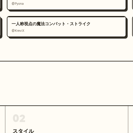
@Pyona
一人称視点の魔法コンバット・ストライク
@KreviX
02
スタイル