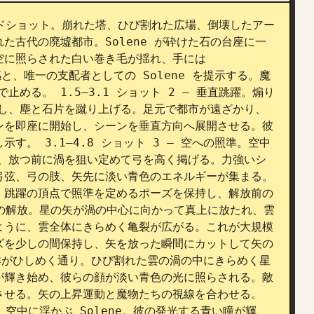
ワイドショット。崩れた塔、ひび割れた広場、倒壊したアー
た古代の廃墟都市。Solene が砕けた石の台座に一
に照らされた白い巻き毛が揺れ、手には 
規模感と、唯一の支配者としての Solene を提示する。魔
止める。 1.5–3.1 ショット 2 — 垂直跳躍。煽り
跳躍し、塵と石片を蹴り上げる。足元で都市が遠ざかり、
ンを即座に開始し、シーンを垂直方向へ展開させる。彼
。 3.1–4.8 ショット 3 — 空への照準。空中
整え、放つ前に渦を狙い定めて弓を高く掲げる。力強いシ
弓弦、弓の肢、矢先に淡い青色のエネルギーが集まる。
。跳躍の頂点で照準を定めるポーズを保持し、解放前の
ene の解放。星の矢が渦の中心に向かって真上に放たれ、雲
ように、雲全体にきらめく亀裂が広がる。これが大規模
ズを少しの間保持し、矢を放った瞬間にカットして矢の
の大群がひしめく通り。ひび割れた雲の渦の中にきらめく星
が輝き始め、彼らの顔が淡い青色の光に照らされる。敵
せる。矢の上昇運動と魔物たちの視線を合わせる。 
プ。空中に浮かぶ Solene。彼の発光する青い瞳が輝