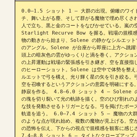
0.0–1.5 ショット 1 — 大群の出現。俯瞰の
チ、舞い上がる塵、そして群がる魔物で埋め尽くされ
人で立ち、黒と金のコートをなびかせている。嵐の空
Starlight Recurve Bow を握る。戦場の
物の動きから始まり、Solene の静かなシルエットで
のアングル。Solene が台座から即座に上方へ
頭上の暗灰色の雲がゆっくりと渦を巻く。アクショ
の上昇運動は戦場の緊張感を引き継ぎ、空を直接指し示す
のヒーローショット。Solene は空中で体勢を
ルエットで弓を構え、光り輝く星の矢を引き絞る。
空を召喚するというアクションの意図を明確にする
静寂を作る。 4.8–6.0 ショット 4 — Sol
の塊を切り裂いて光の軌跡を描く。空のひび割れの
な技を発動させるトリガーとなる。弓を掲げたポー
軌道を追う。 6.0–7.4 ショット 5 — 魔物
のような点が現れ始め、複数の魔物が見上げる。空
の恐怖を伝え、下からの視点で規模感を観客に感じさ
7.4–8.8 ショット 6 — タイトなクローズアッ