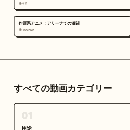
@李岳
作画系アニメ：アリーナでの激闘
@Danioros
すべての動画カテゴリー
01
用途