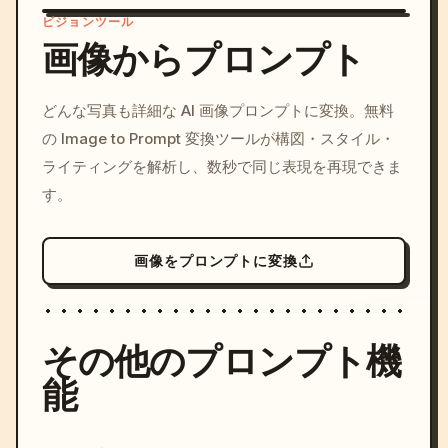
ビジョンツール
画像からプロンプト
/imagine prompt: cinemati
どんな写真も詳細な AI 画像プロンプトに変換。無料
c, cyberpunk sunset, neon
の Image to Prompt 変換ツールが構図・スタイル・
colors, 8k --v 6.0
ライティングを解析し、数秒で同じ表現を再現できま
す。
画像をプロンプトに変換
その他のプロンプト機
能