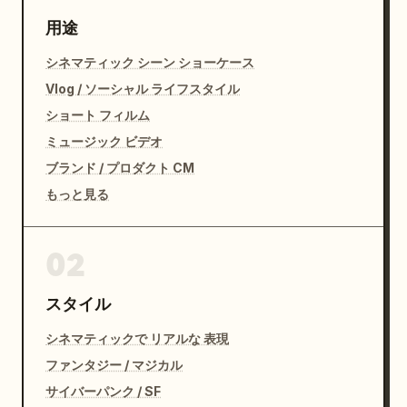
い。

用途
最初から最後まで完璧な連続性を保つこと。
シネマティック シーン ショーケース
Vlog / ソーシャル ライフスタイル
ショート フィルム
ミュージック ビデオ
ブランド / プロダクト CM
もっと見る
02
スタイル
シネマティックで リアルな 表現
ファンタジー / マジカル
サイバーパンク / SF