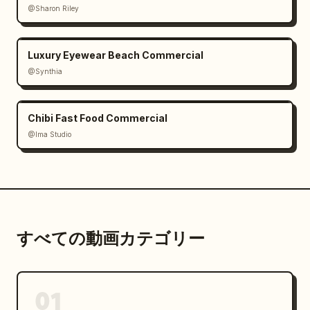
@Sharon Riley
高級感のあるモダンな雰囲気。

[00:10 - 00:12]

Luxury Eyewear Beach Commercial
下の画像と「完全に」一致する、完成した超リアルな高級
@Synthia
住宅。

Chibi Fast Food Commercial
ゴールデンアワーの照明。

窓への柔らかな反射。

@Ima Studio
自然に揺らめくプールの水。

環境の微細な動き:

揺れる木々、

そよ風、

温かい環境光。

すべての動画カテゴリー
完成した住宅の洗練されたシネマティックなヒーローショ
ットで終了。

01
設計図と最終的な建築物の間に不一致があってはならな