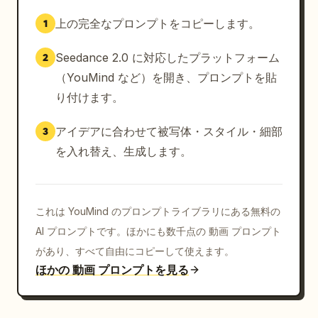
[00:04 - 00:06]

上の完全なプロンプトをコピーします。
1
ワイヤーフレーム構造が急速に白い建築マッシングモデル
へと発展する。

Seedance 2.0 に対応したプラットフォーム
2
コンクリートの壁が具現化。

（YouMind など）を開き、プロンプトを貼
ガラス窓が現れる。

り付けます。
玄関ポーチが形成される。

ガレージのドアがスライドして出現する。

アイデアに合わせて被写体・スタイル・細部
3
を入れ替え、生成します。
住宅の形状は、設計図のレイアウトと「完全に」同一でな
ければならない。

これは YouMind のプロンプトライブラリにある無料の
照明は設計図の暗闇から夕暮れのリアリズムへと徐々に移
行する。

AI プロンプトです。ほかにも数千点の 動画 プロンプト
があり、すべて自由にコピーして使えます。
[00:06 - 00:08]

ほかの 動画 プロンプトを見る
屋根のセクションが完璧に固定される。

外装の質感がフォトリアルに変化:
