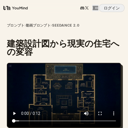
ログイン
YouMind
概要
プロンプト
›
動画プロンプト
›
SEEDANCE 2.0
建築設計図から現実の住宅へ
ユースケース
の変容
スキル
プロンプト
料金
ダウンロード