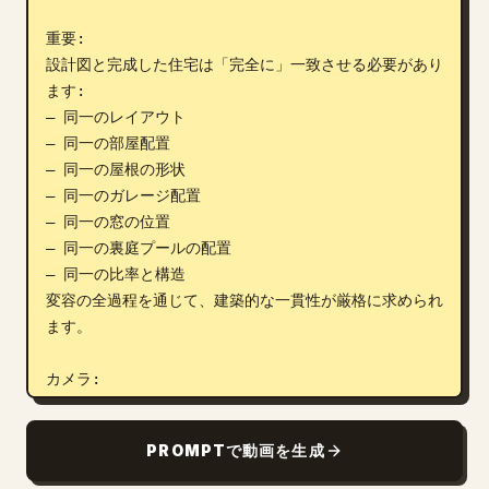
重要:

設計図と完成した住宅は「完全に」一致させる必要があり
ます:

— 同一のレイアウト

— 同一の部屋配置

— 同一の屋根の形状

— 同一のガレージ配置

— 同一の窓の位置

— 同一の裏庭プールの配置

— 同一の比率と構造

変容の全過程を通じて、建築的な一貫性が厳格に求められ
ます。

カメラ:

リファレンス画像に合わせた完璧なトップフロントの俯瞰
アングル。

PROMPTで動画を生成
ゆっくりとしたシネマティックなフローティングモーショ
ンのみ。
