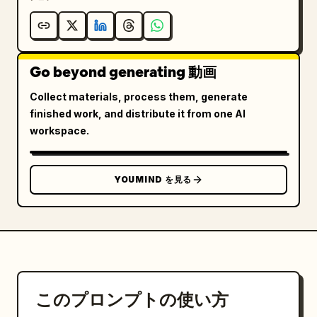
環境音:

柔らかな電気のハミング音、かすかな製図の音、デジタル
設計図のエネルギー音。

Go beyond generating 動画
[00:02 - 00:04]

Collect materials, process them, generate
設計図の線が活性化し始める。

finished work, and distribute it from one AI
workspace.
ゴールドの輪郭線がより明るく発光。

壁が設計図から上に向かって押し出される。

フロアプランから細いワイヤーフレームの形状が立ち上が
YOUMIND を見る
る。

プールの縁とデッキが最初に現れる。

ガレージの壁が正しい位置に立ち上がる。

屋根の境界線が正確に形成される。

変容は工学的かつリアルに感じられること。

このプロンプトの使い方