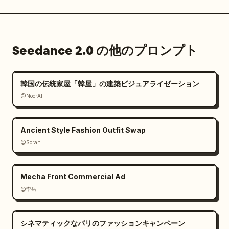
— 石壁

— ウッドパネル

— ガラスの反射

Seedance 2.0 の他のプロンプト
— 景観照明

— 私道のコンクリート

韓国の伝統家屋「韓屋」の建築ビジュアライゼーション
裏庭のプールに反射する水が満たされる。

@NoorAI
タイムラプスで植栽が住宅の周囲に自然に成長する。

Ancient Style Fashion Outfit Swap
[00:08 - 00:10]

@Soran
住宅がほぼ完成。

温かみのある室内灯が部屋ごとに点灯。

Mecha Front Commercial Ad
プールのライトが柔らかく輝く。

@李岳
外側の通路のライトが点灯する。

カメラは滑らかなシネマティックな動きを継続。

シネマティックなパリのファッションキャンペーン