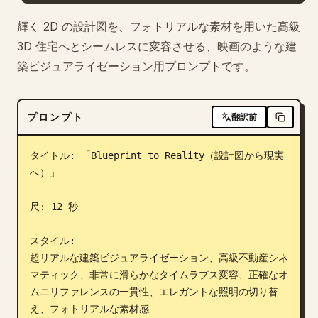
ブログ
輝く 2D の設計図を、フォトリアルな素材を用いた高級
3D 住宅へとシームレスに変容させる、映画のような建
築ビジュアライゼーション用プロンプトです。
更新情報
プロンプト
翻訳前
タイトル: 「Blueprint to Reality（設計図から現実
へ）」

尺: 12 秒

スタイル:

超リアルな建築ビジュアライゼーション、高級不動産シネ
マティック、非常に滑らかなタイムラプス変容、正確なオ
ムニリファレンスの一貫性、エレガントな照明の切り替
え、フォトリアルな素材感
