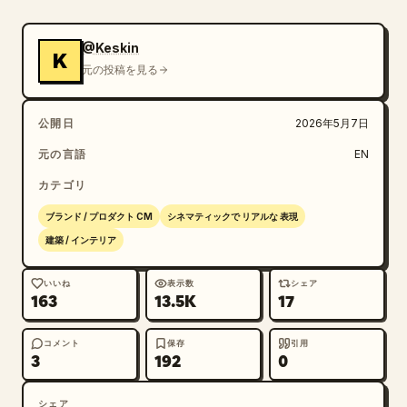
急なカメラカットは禁止。

ワンカットのシームレスな映像。

@Keskin
K
元の投稿を見る
音楽:

深いベースパルス、柔らかなピアノのアクセント、未来的
公開日
2026年5月7日
な建築の雰囲気、感情的な盛り上がりを伴うエレガントな
シネマティック・エレクトロニック・サウンドトラック

元の言語
EN
カテゴリ
[00:00 - 00:02]

画像の最上部に表示されている、輝く高級設計図から正確
ブランド / プロダクト CM
シネマティックで リアルな 表現
に開始。

建築 / インテリア
ダークネイビーの設計図背景。

いいね
表示数
シェア
163
13.5K
17
ゴールドの建築線が柔らかく発光。

ラベルと寸法が視認可能。

設計図がかすかにアニメーションで揺らめく。

コメント
保存
引用
3
192
0
カメラがゆっくりと前方に押し出す。

シェア