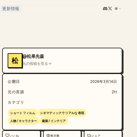
更新情報
@松果先森
松
元の投稿を見る
公開日
2026年3月14日
元の言語
ZH
カテゴリ
ショート フィルム
シネマティックで リアルな 表現
人物 / キャラクター
建築 / インテリア
いいね
表示数
シェア