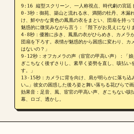
9:16 縦型スクリーン、一人称視点、時代劇の宮廷
0-3秒：御苑、築山と流れる水、満開の牡丹、木漏
け、鮮やかな黄色の鳳凰の衣をまとい、団扇を持っ
魅惑的に微笑みながら言う：「陛下がお見えになりま
4-8秒：優雅に歩き、鳳凰の衣がひらめき、カメラ
団扇を下ろす。表情が魅惑的から困惑に変わり、カ
はないの？」

9-12秒：オフカメラの声（宦官の甲高い声）：「
ぎこちなく後ずさりし、素早く姿勢を直し、咳払い
す。」

13-15秒：カメラに背を向け、肩が明らかに落ち
い…」彼女の困惑した後ろ姿と舞い落ちる花びらで画
効果音：足音、風、宦官の甲高い声、ぎこちない咳
幕、ロゴ、透かし。