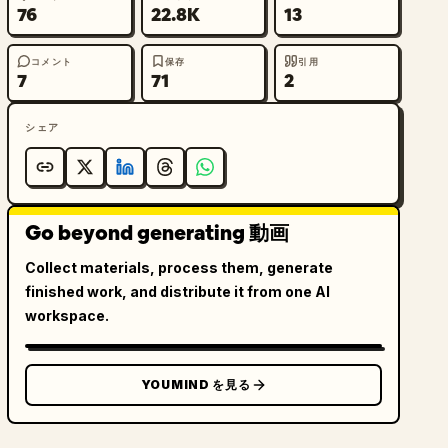
76
22.8K
13
コメント
保存
引用
7
71
2
シェア
Go beyond generating 動画
Collect materials, process them, generate
finished work, and distribute it from one AI
workspace.
YOUMIND を見る