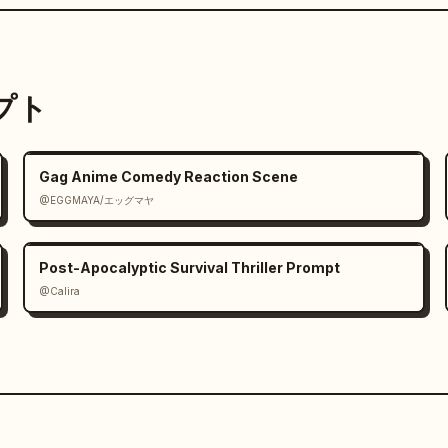
ンプト
Gag Anime Comedy Reaction Scene
@EGGMAYA/エッグマヤ
Post-Apocalyptic Survival Thriller Prompt
@Calira