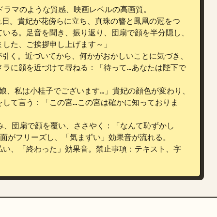
ドラマのような質感、映画レベルの高画質。

れ日。貴妃が花傍らに立ち、真珠の簪と鳳凰の冠をつ
ている。足音を聞き、振り返り、団扇で顔を半分隠し、
した、ご挨拶申し上げます～」

が引く。近づいてから、何かがおかしいことに気づき、
メラに顔を近づけて尋ねる：「待って…あなたは陛下で
娘娘、私は小桂子でございます…」貴妃の顔色が変わり、
をして言う：「この宮…この宮は確かに知っておりま
込み、団扇で顔を覆い、ささやく：「なんて恥ずかし
面がフリーズし、「気まずい」効果音が流れる。

払い、「終わった」効果音。禁止事項：テキスト、字