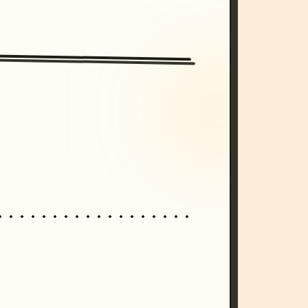
/imagine prompt: cinematic, cyberpunk s
unset, neon colors, 8k --v 6.0