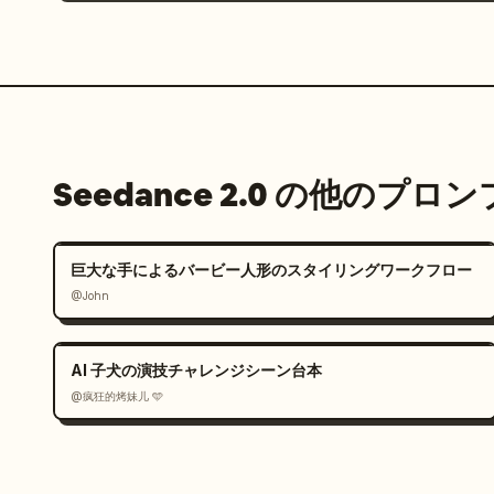
Seedance 2.0 の他のプロ
巨大な手によるバービー人形のスタイリングワークフロー
@John
AI 子犬の演技チャレンジシーン台本
@疯狂的烤妹儿 🩵