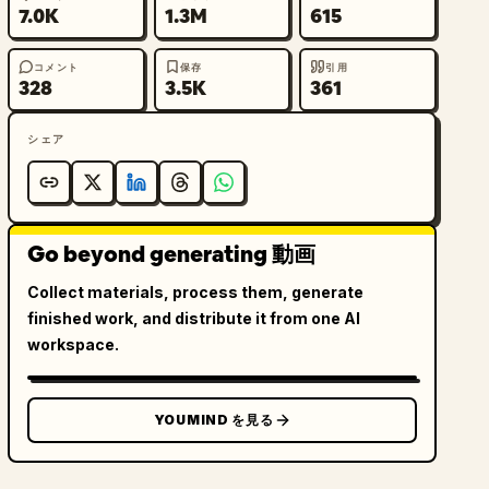
7.0K
1.3M
615
コメント
保存
引用
328
3.5K
361
シェア
Go beyond generating 動画
Collect materials, process them, generate
finished work, and distribute it from one AI
workspace.
YOUMIND を見る