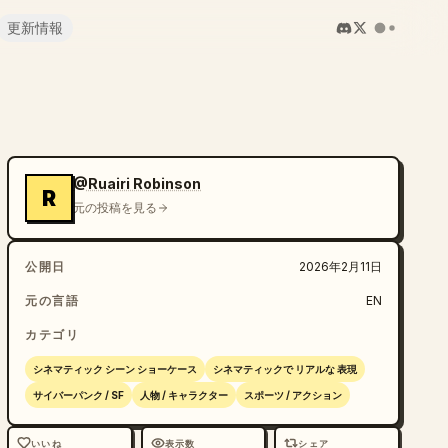
更新情報
@Ruairi Robinson
R
元の投稿を見る
公開日
2026年2月11日
元の言語
EN
カテゴリ
シネマティック シーン ショーケース
シネマティックで リアルな 表現
サイバーパンク / SF
人物 / キャラクター
スポーツ / アクション
いいね
表示数
シェア