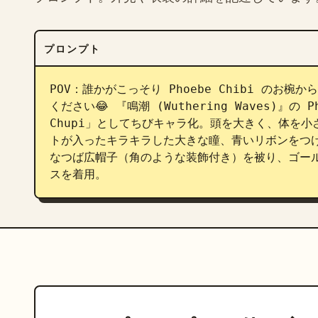
プロンプト
POV：誰かがこっそり Phoebe Chibi の
ください😂 『鳴潮 (Wuthering Waves)』の Ph
Chupi」としてちびキャラ化。頭を大きく、体を
トが入ったキラキラした大きな瞳、青いリボンをつ
なつば広帽子（角のような装飾付き）を被り、ゴー
スを着用。