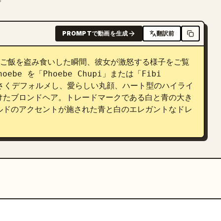
PROMPTで動画を生成
翻訳前
お椀からご飯を盗み食いした瞬間、彼女が激怒する様子をご覧
oebe を「Phoebe Chupi」または「Fibi 
小さくデフォルメし、愛らしい丸顔、ハート型のハイライ
けたブロンドヘア。トレードマークである白と青の大き
ルドのアクセントが施された青と白のエレガントなドレ