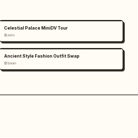
Celestial Palace MiniDV Tour
@John
Ancient Style Fashion Outfit Swap
@Soran