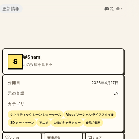
更新情報
@Shami
S
元の投稿を見る
公開日
2026年4月17日
元の言語
EN
カテゴリ
シネマティック シーン ショーケース
Vlog / ソーシャル ライフスタイル
3D カートゥーン
アニメ
人物 / キャラクター
食品 / 飲料
いいね
表示数
シェア