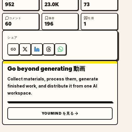
952
23.0K
73
コメント
保存
引用
60
196
1
シェア
Go beyond generating 動画
Collect materials, process them, generate
finished work, and distribute it from one AI
workspace.
YOUMIND を見る