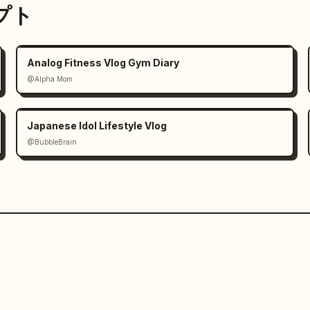
ンプト
Analog Fitness Vlog Gym Diary
@Alpha Mom
Japanese Idol Lifestyle Vlog
@BubbleBrain