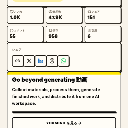
いいね
表示数
シェア
1.0K
47.9K
151
コメント
保存
引用
55
958
6
シェア
Go beyond generating 動画
Collect materials, process them, generate
finished work, and distribute it from one AI
workspace.
YOUMIND を見る