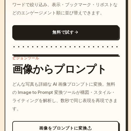
ワードで絞り込み、表示・ブックマーク・リポストな
どのエンゲージメント順に並び替えできます。
無料で試す
ビジョンツール
画像からプロンプト
/imagine prompt: cinemati
どんな写真も詳細な AI 画像プロンプトに変換。無料
c, cyberpunk sunset, neon
の Image to Prompt 変換ツールが構図・スタイル・
colors, 8k --v 6.0
ライティングを解析し、数秒で同じ表現を再現できま
す。
画像をプロンプトに変換