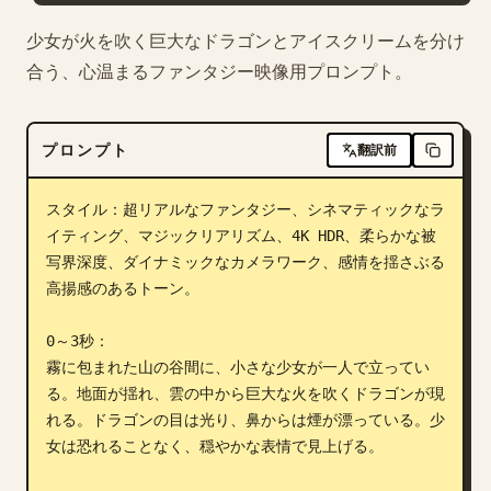
ブログ
少女が火を吹く巨大なドラゴンとアイスクリームを分け
合う、心温まるファンタジー映像用プロンプト。
更新情報
プロンプト
翻訳前
スタイル：超リアルなファンタジー、シネマティックなラ
イティング、マジックリアリズム、4K HDR、柔らかな被
写界深度、ダイナミックなカメラワーク、感情を揺さぶる
高揚感のあるトーン。

0～3秒：

霧に包まれた山の谷間に、小さな少女が一人で立ってい
る。地面が揺れ、雲の中から巨大な火を吹くドラゴンが現
れる。ドラゴンの目は光り、鼻からは煙が漂っている。少
女は恐れることなく、穏やかな表情で見上げる。
