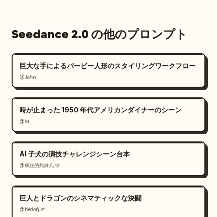
Seedance 2.0 の他のプロンプト
巨大な手によるバービー人形のスタイリングワークフロー
@John
時が止まった 1950 年代アメリカンダイナーのシーン
@𝐌
AI 子犬の演技チャレンジシーン台本
@疯狂的烤妹儿 🩵
巨人とドラゴンのシネマティックな決闘
@hedoήist