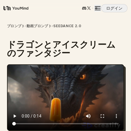
ログイン
YouMind
概要
プロンプト
›
動画プロンプト
›
SEEDANCE 2.0
ドラゴンとアイスクリーム
ユースケース
のファンタジー
スキル
プロンプト
料金
ダウンロード