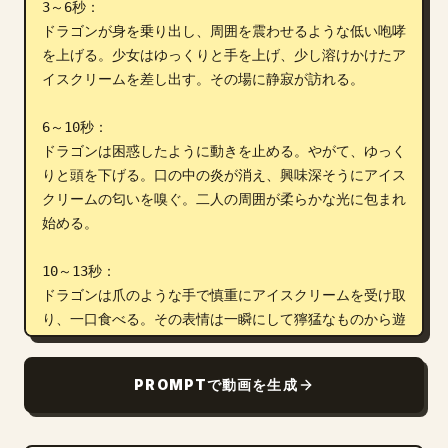
3～6秒：

ドラゴンが身を乗り出し、周囲を震わせるような低い咆哮
を上げる。少女はゆっくりと手を上げ、少し溶けかけたア
イスクリームを差し出す。その場に静寂が訪れる。

6～10秒：

ドラゴンは困惑したように動きを止める。やがて、ゆっく
りと頭を下げる。口の中の炎が消え、興味深そうにアイス
クリームの匂いを嗅ぐ。二人の周囲が柔らかな光に包まれ
始める。

10～13秒：

ドラゴンは爪のような手で慎重にアイスクリームを受け取
り、一口食べる。その表情は一瞬にして獰猛なものから遊
び心のある友好的なものへと変わる。ドラゴンの翼がゆっ
くりと緩む。

PROMPTで動画を生成
13～15秒：

ドラゴンは優しく少女を背中に乗せる。二人は黄金色の雲