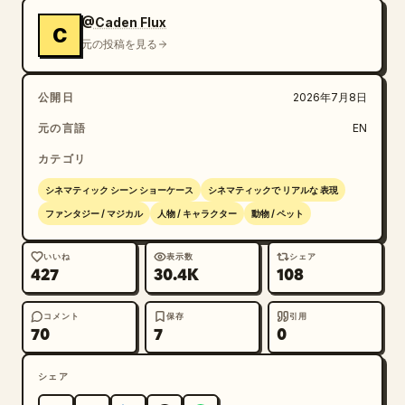
の中を共に舞い上がり、空が温かく幻想的な色に染まる
@Caden Flux
C
中、山々の上を飛んでいく。少女の笑い声が響く中、二人
元の投稿を見る
は地平線の彼方へと消えていく。
公開日
2026年7月8日
元の言語
EN
カテゴリ
シネマティック シーン ショーケース
シネマティックで リアルな 表現
ファンタジー / マジカル
人物 / キャラクター
動物 / ペット
いいね
表示数
シェア
427
30.4K
108
コメント
保存
引用
70
7
0
シェア