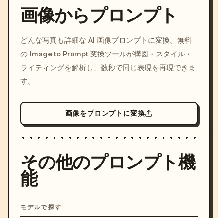
画像からプロンプト
/imagine prompt: cinemati
どんな写真も詳細な AI 画像プロンプトに変換。無料
c, cyberpunk sunset, neon
の Image to Prompt 変換ツールが構図・スタイル・
colors, 8k --v 6.0
ライティングを解析し、数秒で同じ表現を再現できま
す。
画像をプロンプトに変換
その他のプロンプト機
能
モデルで探す