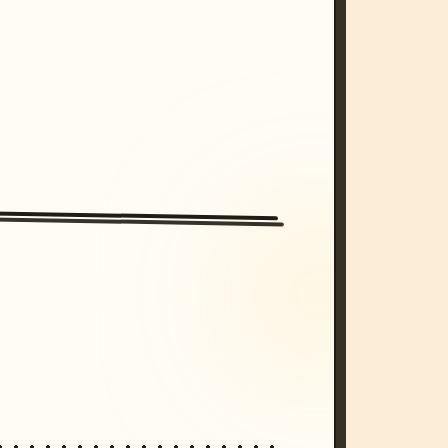
/imagine prompt: cinematic, cyberpunk s
unset, neon colors, 8k --v 6.0