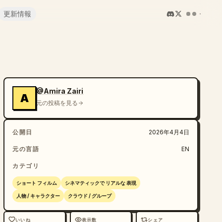
更新情報
@Amira Zairi
A
元の投稿を見る
公開日
2026年4月4日
元の言語
EN
カテゴリ
ショート フィルム
シネマティックで リアルな 表現
人物 / キャラクター
クラウド / グループ
いいね
表示数
シェア