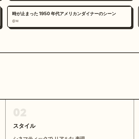
時が止まった 1950 年代アメリカンダイナーのシーン
@𝐌
02
スタイル
シネマティックで リアルな 表現