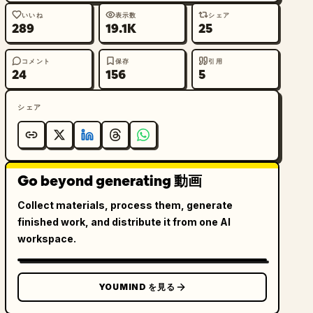
いいね
表示数
シェア
289
19.1K
25
コメント
保存
引用
24
156
5
シェア
Go beyond generating 動画
Collect materials, process them, generate
finished work, and distribute it from one AI
workspace.
YOUMIND を見る