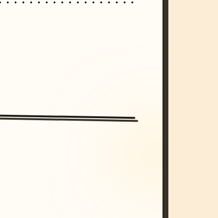
/imagine prompt: cinematic, cyberpunk s
unset, neon colors, 8k --v 6.0