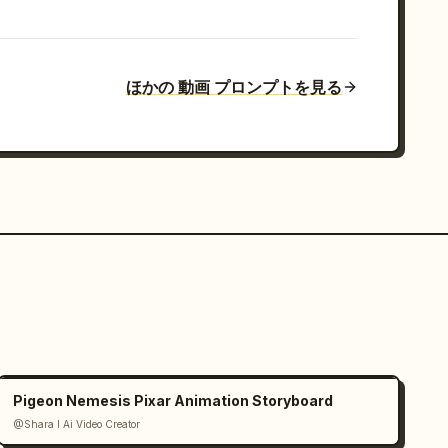
ほかの 動画 プロンプトを見る
Pigeon Nemesis Pixar Animation Storyboard
@Shara I Ai Video Creator