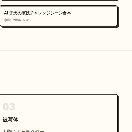
AI 子犬の演技チャレンジシーン台本
@疯狂的烤妹儿 🩵
03
被写体
人物 / キャラクター