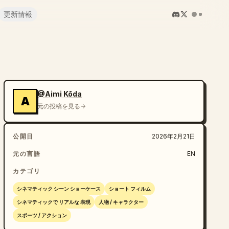
更新情報
@Aimi Kōda
A
元の投稿を見る
公開日
2026年2月21日
元の言語
EN
カテゴリ
シネマティック シーン ショーケース
ショート フィルム
シネマティックで リアルな 表現
人物 / キャラクター
スポーツ / アクション