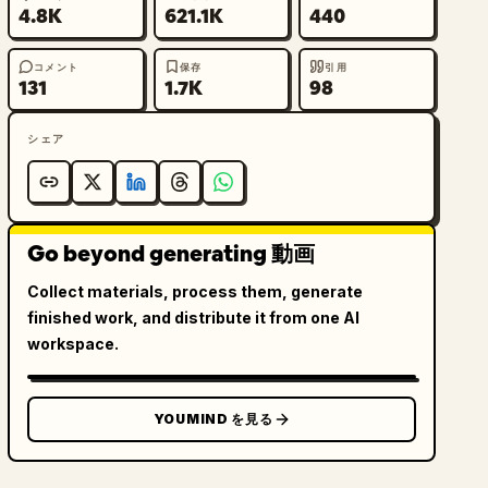
4.8K
621.1K
440
コメント
保存
引用
131
1.7K
98
シェア
Go beyond generating 動画
Collect materials, process them, generate
finished work, and distribute it from one AI
workspace.
YOUMIND を見る