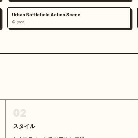
Urban Battlefield Action Scene
@Pyona
02
スタイル