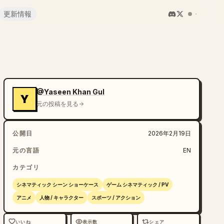
更新情報
@Yaseen Khan Gul
Y
元の投稿を見る
公開日
2026年2月19日
元の言語
EN
カテゴリ
シネマティック シーン ショーケース
ゲーム シネマティック / PV
アニメ
人物 / キャラクター
スポーツ / アクション
いいね
表示数
シェア