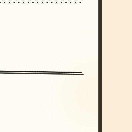
/imagine prompt: cinematic, cyberpunk s
unset, neon colors, 8k --v 6.0