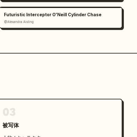
Futuristic Interceptor O'Neill Cylinder Chase
@Alexandra Aisling
03
被写体