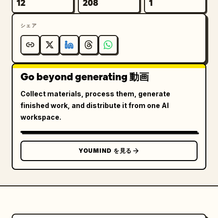
12
208
1
シェア
Go beyond generating 動画
Collect materials, process them, generate
finished work, and distribute it from one AI
workspace.
YOUMIND を見る