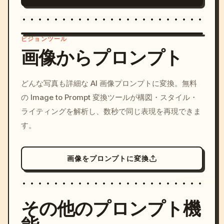
ビジョンツール
画像からプロンプト
/imagine prompt: cinemati
どんな写真も詳細な AI 画像プロンプトに変換。無料
c, cyberpunk sunset, neon
の Image to Prompt 変換ツールが構図・スタイル・
colors, 8k --v 6.0
ライティングを解析し、数秒で同じ表現を再現できま
す。
画像をプロンプトに変換
その他のプロンプト機