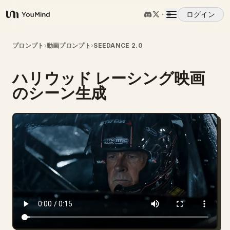
ログイン
YouMind
概要
プロンプト
›
動画プロンプト
›
SEEDANCE 2.0
ハリウッド レーシング映画
ユースケース
のシーン生成
スキル
プロンプト
料金
ダウンロード