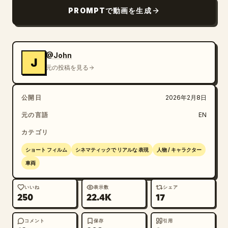
PROMPTで動画を生成
@John
J
元の投稿を見る
公開日
2026年2月8日
元の言語
EN
カテゴリ
ショート フィルム
シネマティックで リアルな 表現
人物 / キャラクター
車両
いいね
表示数
シェア
250
22.4K
17
コメント
保存
引用