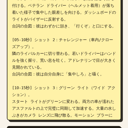
付ける。ベテラン ドライバー（ヘルメット着用）が落ち
着いた様子で集中した眼差しを向ける。ダッシュボードの
ライトがバイザーに反射する。

台詞の合図：彼はわずかに頷き、「行くぞ」と口にする。

[05-10秒] ショット 2：チャレンジャー（車内/クロー
ズアップ）。

隣のライバルカーに切り替わる。若いドライバーはハンド
ルを強く握り、荒い息を吐く。アドレナリンで目が大きく
見開かれている。

台詞の合図：彼は自分自身に「集中しろ」と囁く。

[10-15秒] ショット 3：グリーン ライト（ワイド アク
ション）。

スタート ライトがグリーンに変わる。両方の車が濡れた
アスファルトの上で完璧に同期して加速する。大量の水し
ぶきがカメラ レンズに飛び散る。モーション ブラーに
より、スタジアムのライトが長い色の筋となる。