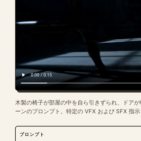
木製の椅子が部屋の中を自ら引きずられ、ドアが
ーンのプロンプト。特定の VFX および SFX 指
プロンプト