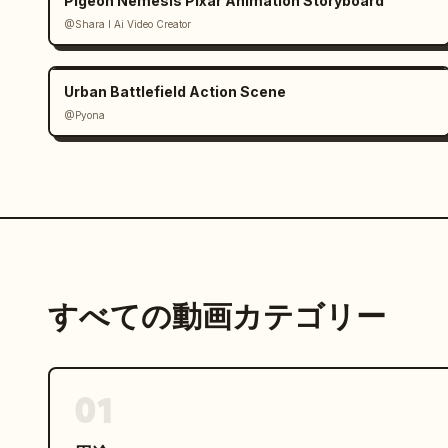
Pigeon Nemesis Pixar Animation Storyboard
@Shara I Ai Video Creator
Urban Battlefield Action Scene
@Pyona
すべての動画カテゴリー
01