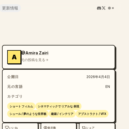
更新情報
@Amira Zairi
A
元の投稿を見る
公開日
2026年4月4日
元の言語
EN
カテゴリ
ショート フィルム
シネマティックで リアルな 表現
シュール / 夢のような世界観
建築 / インテリア
アブストラクト / VFX
いいね
表示数
シェア