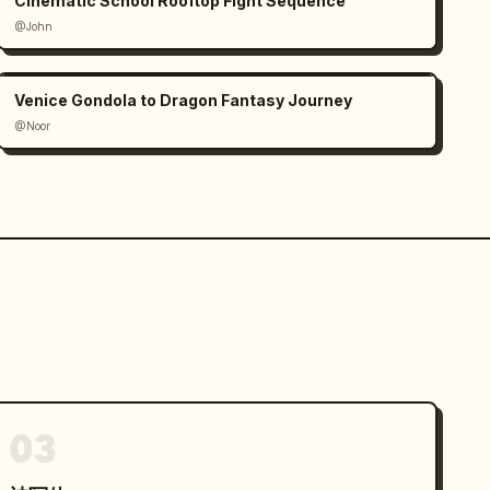
Cinematic School Rooftop Fight Sequence
@John
Venice Gondola to Dragon Fantasy Journey
@Noor
03