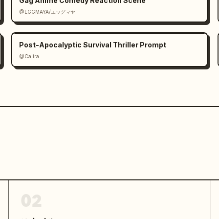
Gag Anime Comedy Reaction Scene
@EGGMAYA/エッグマヤ
Post-Apocalyptic Survival Thriller Prompt
@Calira
02