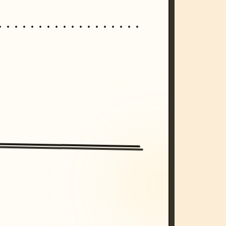
/imagine prompt: cinematic, cyberpunk s
unset, neon colors, 8k --v 6.0