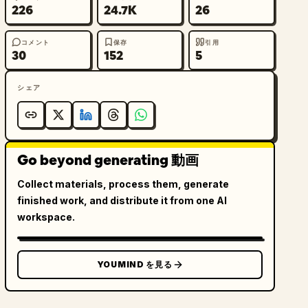
226
24.7K
26
コメント
保存
引用
30
152
5
シェア
Go beyond generating 動画
Collect materials, process them, generate
finished work, and distribute it from one AI
workspace.
YOUMIND を見る