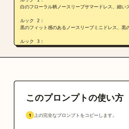
白のフローラル柄ノースリーブサマードレス、細いス
ルック 2：

黒のフィット感のあるノースリーブミニドレス、黒の
ルック 3：

白のクロップドカーディガン、インナーに白のトップ
ルック 4：

黒のノースリーブクロップトップ、ブルージーンズ。
すべての衣装は、リアルな生地の動きと連続性を保ち
このプロンプトの使い方
[00:00-00:02]

ビッグ・ベン横での超クローズアップ自撮りショッ
女性が、マイクに向かって優しく日本語で囁く：

上の完全なプロンプトをコピーします。
1
「ねぇ… ロンドン、一緒に旅しよ？」

ソフトな ASMR の囁き、風になびく自然な髪。突