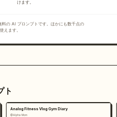
けます。
タージュ：

る無料の AI プロンプトです。ほかにも数千点の
て使えます。
ーションなし。

ット感のあるノースリーブミニドレスと黒のショルダー
心のある笑顔を見せる。背景には交通車両やボートが行
なカメラの振り）で切り替える。

ンプト
カーディガン、白のトップス、ブルージーンズに変更。
の後、カメラを顔に近づけて遊び心たっぷりに視線を合
Analog Fitness Vlog Gym Diary
@Alpha Mom