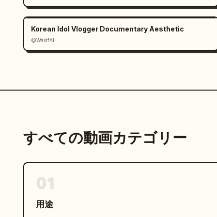
[00:08-00:10]

Korean Idol Vlogger Documentary Aesthetic
バッキンガム宮殿のモンタージュ。同じ白のカーディ
@WasifAI
— 笑顔の自撮り

— 風になびく髪

— 人混みを歩く様子

— 宮殿の門へ向かうカメラのティルトアップ

— 肩越しに見せる遊び心のある視線

[00:10-00:12]

オックスフォード・ストリートのシークエンス。衣
すべての動画カテゴリー
に変更。コーヒーを手に、賑やかなロンドンの通り
階建てバスが通り過ぎる。ロックミュージックが激し
[00:12-00:15]

01
ラストの超高速ロンドン・モンタージュ：

— テムズ川沿いにもたれかかる様子

用途
— カメラに向かって笑顔

— ロンドン・アイ
