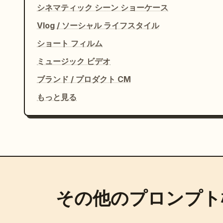
シネマティック シーン ショーケース
— ビッグ・ベン

— タワー・ブリッジ

Vlog / ソーシャル ライフスタイル
— 混雑するロンドンの交差点

ショート フィルム
— 最後の回転する自撮りショット

ミュージック ビデオ
音楽がパワフルなクライマックスに達する中、彼女
ブランド / プロダクト CM
了。

もっと見る
オーディオ：

エネルギッシュな女性ボーカルのロックソング、攻
高速な切り替え、リアルなロンドンの環境音、繊細な 
その他のプロンプト