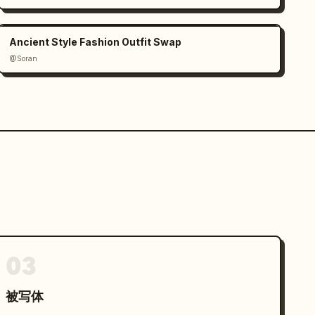
Ancient Style Fashion Outfit Swap
@Soran
03
被写体