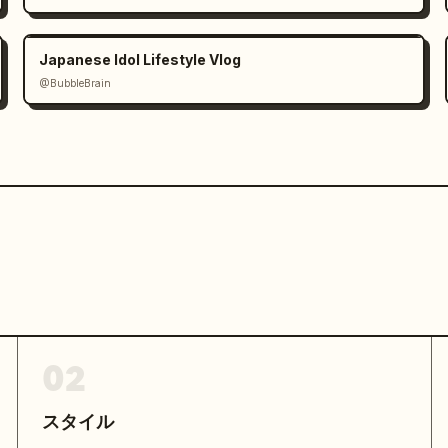
Japanese Idol Lifestyle Vlog
ガンとジーンズの衣装。高速カット：

@BubbleBrain
装は黒のノースリーブクロップトップとブルージーンズ
をエネルギッシュに早歩きするショット。背景を赤い二
さを増す。

02
スタイル