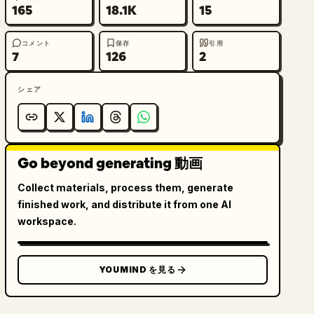
165
18.1K
15
コメント
保存
引用
7
126
2
シェア
Go beyond generating 動画
Collect materials, process them, generate
finished work, and distribute it from one AI
workspace.
YOUMIND を見る