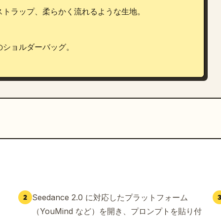
トラップ、柔らかく流れるような生地。

ショルダーバッグ。

ス、ブルージーンズ。



、物理的に正確であること。

ト。白のフローラル柄ノースリーブサマードレスを着た
Seedance 2.0 に対応したプラットフォーム
2
（YouMind など）を開き、プロンプトを貼り付
然、爆発的なロックミュージックが激しく鳴り響く。
