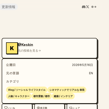
更新情報
@Keskin
K
元の投稿を見る
公開日
2026年5月16日
元の言語
EN
カテゴリ
Vlog / ソーシャル ライフスタイル
シネマティックで リアルな 表現
人物 / キャラクター
都市景観 / 都市
建築 / インテリア
いいね
表示数
シェア