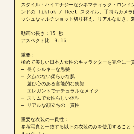
スタイル：ハイエナジーなシネマティック・ロンドン
ンドの TikTok / Reel スタイル、手持ち
ッシュなマルチショット切り替え、リアルな動き、若
動画の長さ：15 秒

アスペクト比：9:16

重要：

極めて美しい日本人女性のキャラクターを完全に一貫
— 長くシルキーな黒髪

— 欠点のない柔らかな肌

— 遊び心のある官能的な笑顔

— エレガントでナチュラルなメイク

— スリムで女性らしい体型

— リアルな顔立ちの一貫性

重要な衣装の一貫性：

参考写真と一致する以下の衣装のみを使用すること：
ルック 1：
