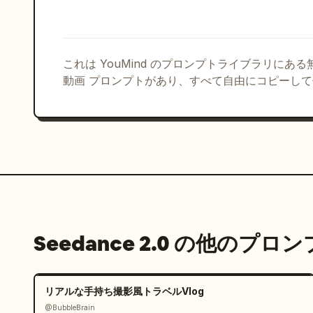
[00:02-00:04]

ロックのビートに合わせた高速マルチショット・モン
— ビッグ・ベン横での笑顔の自撮り

これは YouMind のプロンプトライブラリにあ
— ロンドン・アイで振り返る様子

動画 プロンプトがあり、すべて自由にコピーし
— 遊び心のある髪のフリップ

— 笑い顔のクイック・クローズアップ

— テムズ川沿いを早歩きするショット

ダイナミックな手持ちカメラのエネルギー、スローモ
[00:04-00:06]

タワー・ブリッジのシークエンス。衣装は黒のフィ
バッグに変更。彼女は手すりにもたれかかり、遊び
き交う。ドラムに合わせて高速なウィップパン（急激
Seedance 2.0 の他のプロ
[00:06-00:08]

赤い電話ボックスのシーン。衣装は白のクロップド
彼女は電話ボックスの周りを回転しながら笑い、そ
リアルな手持ち撮影風トラベルVlog
わせる。

@BubbleBrain