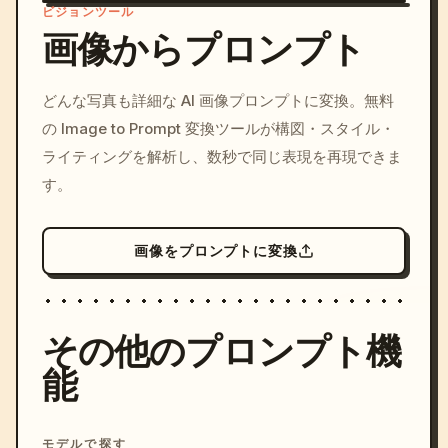
ビジョンツール
画像からプロンプト
/imagine prompt: cinemati
どんな写真も詳細な AI 画像プロンプトに変換。無料
c, cyberpunk sunset, neon
の Image to Prompt 変換ツールが構図・スタイル・
colors, 8k --v 6.0
ライティングを解析し、数秒で同じ表現を再現できま
す。
画像をプロンプトに変換
その他のプロンプト機
能
モデルで探す