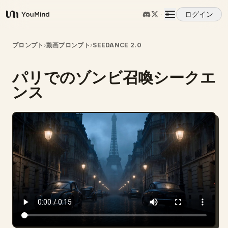
ログイン
YouMind
概要
プロンプト
›
動画プロンプト
›
SEEDANCE 2.0
パリでのゾンビ召喚シークエ
ユースケース
ンス
スキル
プロンプト
料金
ダウンロード