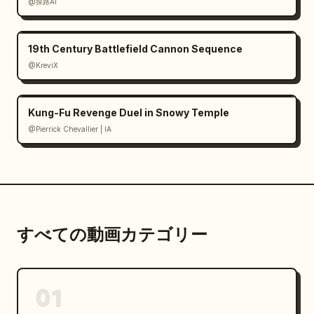
@探路AI
19th Century Battlefield Cannon Sequence
@KreviX
Kung-Fu Revenge Duel in Snowy Temple
@Pierrick Chevallier | IA
すべての動画カテゴリー
01