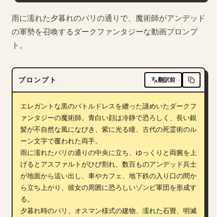
ブログ
雨に濡れた夕暮れのパリの通りで、魔術師がアンデッド
の軍勢を召喚するダークファンタジーな動画プロンプ
ト。
更新情報
プロンプト
翻訳前
エレガントな黒のバトルドレスを纏った謎めいたダークフ
ァンタジーの魔術師。青白い顔は冷静で恐ろしく、長い銀
髪が不自然な風になびき、紫に光る瞳、古代の死霊術のル
ーン文字で覆われた両手。

雨に濡れたパリの通りの中央に立ち、ゆっくりと両腕を上
げるとアスファルトがひび割れ、数百ものアンデッド兵士
が地面から這い出し、車やカフェ、地下鉄の入り口の間か
ら立ち上がり、彼女の周囲に恐ろしいゾンビ軍団を形成す
る。

夕暮れ時のパリ、オスマン様式の建物、濡れた石畳、明滅