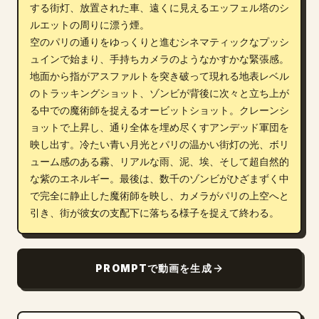
する街灯、放置された車、遠くに見えるエッフェル塔のシ
ルエットの周りに漂う煙。

空のパリの通りをゆっくりと進むシネマティックなプッシ
ュインで始まり、手持ちカメラのようなかすかな緊張感。
地面から指がアスファルトを突き破って現れる地表レベル
のトラッキングショット、ゾンビが背後に次々と立ち上が
る中での魔術師を捉えるオービットショット。クレーンシ
ョットで上昇し、通り全体を埋め尽くすアンデッド軍団を
映し出す。冷たい青い月光とパリの温かい街灯の光、ボリ
ューム感のある霧、リアルな雨、泥、埃、そして超自然的
な紫のエネルギー。最後は、数千のゾンビがひざまずく中
で完全に静止した魔術師を映し、カメラがパリの上空へと
引き、街が彼女の支配下に落ちる様子を捉えて終わる。
PROMPTで動画を生成