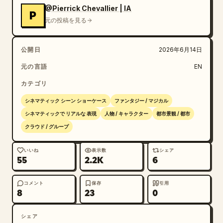
@Pierrick Chevallier | IA
P
元の投稿を見る
公開日
2026年6月14日
元の言語
EN
カテゴリ
シネマティック シーン ショーケース
ファンタジー / マジカル
シネマティックで リアルな 表現
人物 / キャラクター
都市景観 / 都市
クラウド / グループ
いいね
表示数
シェア
55
2.2K
6
コメント
保存
引用
8
23
0
シェア