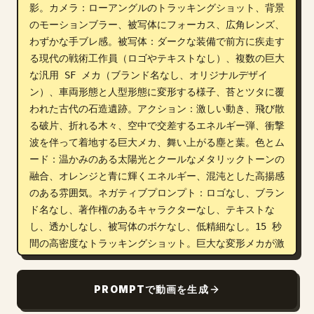
影。カメラ：ローアングルのトラッキングショット、背景
のモーションブラー、被写体にフォーカス、広角レンズ、
わずかな手ブレ感。被写体：ダークな装備で前方に疾走す
る現代の戦術工作員（ロゴやテキストなし）、複数の巨大
な汎用 SF メカ（ブランド名なし、オリジナルデザイ
ン）、車両形態と人型形態に変形する様子、苔とツタに覆
われた古代の石造遺跡。アクション：激しい動き、飛び散
る破片、折れる木々、空中で交差するエネルギー弾、衝撃
波を伴って着地する巨大メカ、舞い上がる塵と葉。色とム
ード：温かみのある太陽光とクールなメタリックトーンの
融合、オレンジと青に輝くエネルギー、混沌とした高揚感
のある雰囲気。ネガティブプロンプト：ロゴなし、ブラン
ド名なし、著作権のあるキャラクターなし、テキストな
し、透かしなし、被写体のボケなし、低精細なし。15 秒
間の高密度なトラッキングショット。巨大な変形メカが激
しく戦う中、古代ジャングルの遺跡を疾走する工作員を追
う。0～4 秒：カメラは工作員のすぐ後ろを追い、ツタと
PROMPTで動画を生成
破片に覆われたひび割れた石畳を駆け抜ける。巨大な機械
の足音で地面が揺れる。エネルギー弾が頭上を駆け抜け、