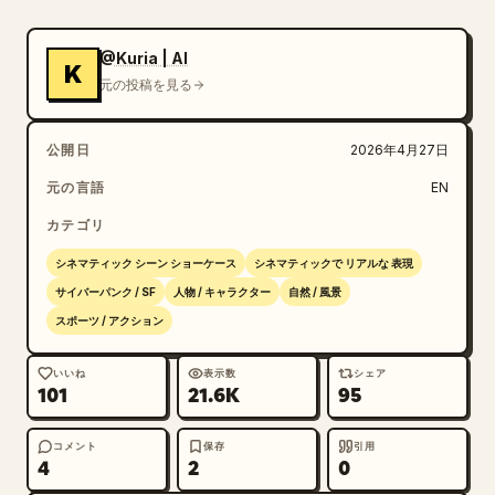
柱を粉砕し、破片が空中に飛び散る。4～8 秒：カメラは
低く横に回り込み、洗練された装甲メカが車両形態で通り
@Kuria | AI
K
過ぎ、地形を滑りながらシームレスに巨大な戦闘形態へと
元の投稿を見る
変形する。敵メカが木々をなぎ倒し、ジャングルを切り裂
き、破片と塵を撒き散らす。8～12 秒：巨大メカが上空
公開日
2026年4月27日
から落下し、地面に激突して強力な衝撃波を放つ。工作員
が前方に飛び込むと、背後で明るいエネルギービームが地
元の言語
EN
面を焦がし、激しい明滅で周囲を照らす。12～15 秒：工
カテゴリ
作員は回転して体勢を立て直し、背後で 2 体の巨大メカ
が激突する中、前方に疾走する。カメラはわずかに安定
シネマティック シーン ショーケース
シネマティックで リアルな 表現
し、爆発が起こり古代の構造物が崩壊する中、混沌に包ま
サイバーパンク / SF
人物 / キャラクター
自然 / 風景
れた戦場を前方に追う。
スポーツ / アクション
いいね
表示数
シェア
101
21.6K
95
コメント
保存
引用
4
2
0