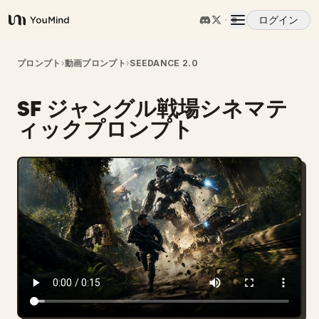
ログイン
YouMind
概要
プロンプト
›
動画プロンプト
›
SEEDANCE 2.0
SF ジャングル戦場シネマテ
ユースケース
ィックプロンプト
スキル
プロンプト
料金
ダウンロード