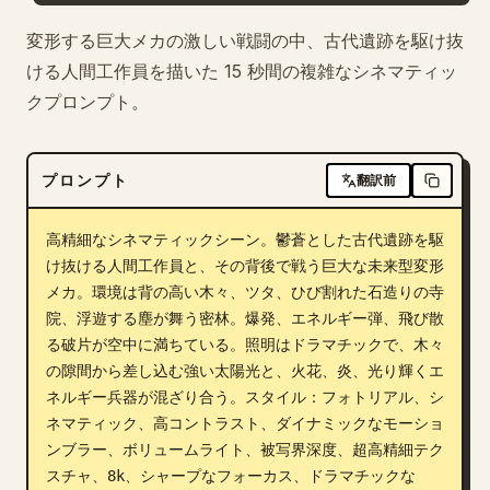
ブログ
変形する巨大メカの激しい戦闘の中、古代遺跡を駆け抜
ける人間工作員を描いた 15 秒間の複雑なシネマティッ
クプロンプト。
更新情報
プロンプト
翻訳前
高精細なシネマティックシーン。鬱蒼とした古代遺跡を駆
け抜ける人間工作員と、その背後で戦う巨大な未来型変形
メカ。環境は背の高い木々、ツタ、ひび割れた石造りの寺
院、浮遊する塵が舞う密林。爆発、エネルギー弾、飛び散
る破片が空中に満ちている。照明はドラマチックで、木々
の隙間から差し込む強い太陽光と、火花、炎、光り輝くエ
ネルギー兵器が混ざり合う。スタイル：フォトリアル、シ
ネマティック、高コントラスト、ダイナミックなモーショ
ンブラー、ボリュームライト、被写界深度、超高精細テク
スチャ、8k、シャープなフォーカス、ドラマチックな