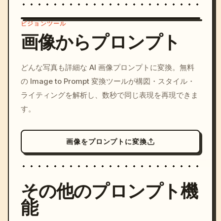
ビジョンツール
画像からプロンプト
/imagine prompt: cinemati
どんな写真も詳細な AI 画像プロンプトに変換。無料
c, cyberpunk sunset, neon
の Image to Prompt 変換ツールが構図・スタイル・
colors, 8k --v 6.0
ライティングを解析し、数秒で同じ表現を再現できま
す。
画像をプロンプトに変換
その他のプロンプト機
能