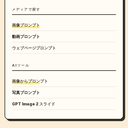
メディアで探す
画像プロンプト
動画プロンプト
ウェブページプロンプト
AIツール
画像からプロンプト
写真プロンプト
GPT Image 2 スライド