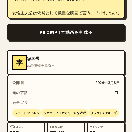
女性主人公は依然として傲慢な態度で言う。「それはあな
たの問題でしょ。」
PROMPTで動画を生成
@李岳
李
元の投稿を見る
公開日
2026年3月8日
元の言語
ZH
カテゴリ
ショート フィルム
シネマティックで リアルな 表現
クラウド / グループ
いいね
表示数
シェア