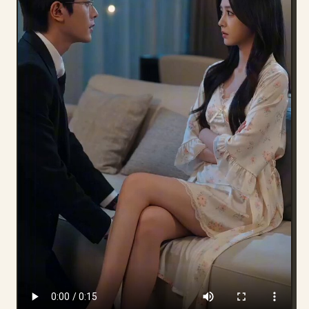
ブログ
更新情報