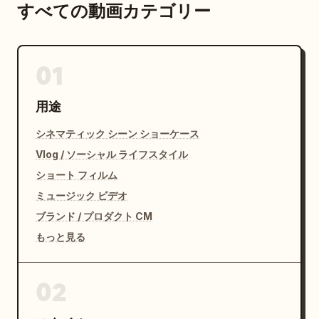
すべての動画カテゴリー
01
用途
シネマティック シーン ショーケース
Vlog / ソーシャル ライフスタイル
ショート フィルム
ミュージック ビデオ
ブランド / プロダクト CM
もっと見る
02