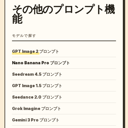
その他のプロンプト機
能
モデルで探す
GPT Image 2 プロンプト
Nano Banana Pro プロンプト
Seedream 4.5 プロンプト
GPT Image 1.5 プロンプト
Seedance 2.0 プロンプト
Grok Imagine プロンプト
Gemini 3 Pro プロンプト