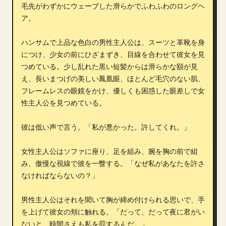
毛先がわずかにウェーブした滑らかでふわふわのロングヘ
ア。

ハンサムで上品な色白の男性主人公は、スーツと革靴を身
につけ、少女の前にひざまずき、目線を合わせて彼女を見
つめている。少し乱れた黒い短髪からは滑らかな額が見
え、長いまつげの美しい鳳凰眼、ほとんど毛穴のない肌、
フレームレスの眼鏡をかけ、優しくも困惑した眼差しで女
性主人公を見つめている。

彼は低い声で言う。「私が悪かった。許してくれ。」

女性主人公はソファに座り、足を組み、腕を胸の前で組
み、傲慢な視線で彼を一瞥する。「なぜ私があなたを許さ
なければならないの？」

男性主人公はそれを聞いて胸が締め付けられる思いで、手
を上げて彼女の頬に触れる。「だって、だって夜に君がい
ないと、時間さえも私を罰するんだ。」
