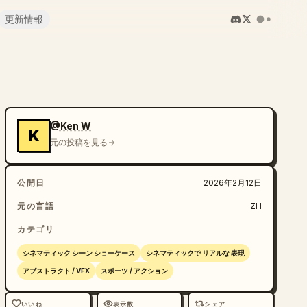
更新情報
@Ken W
K
元の投稿を見る
公開日
2026年2月12日
元の言語
ZH
カテゴリ
シネマティック シーン ショーケース
シネマティックで リアルな 表現
アブストラクト / VFX
スポーツ / アクション
いいね
表示数
シェア