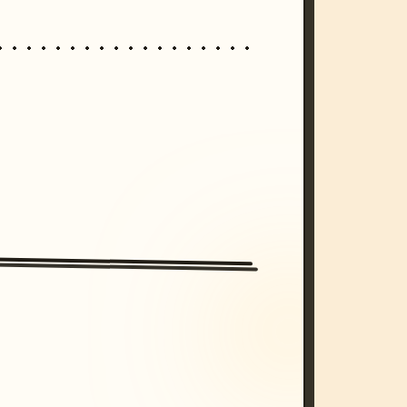
/imagine prompt: cinematic, cyberpunk s
unset, neon colors, 8k --v 6.0