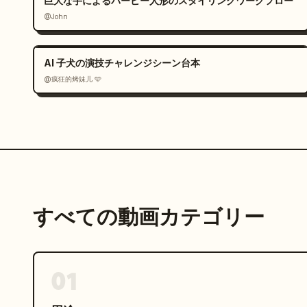
巨大な手によるバービー人形のスタイリングワークフロー
@John
AI 子犬の演技チャレンジシーン台本
@疯狂的烤妹儿 🩵
すべての動画カテゴリー
01