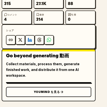
315
27.1K
88
コメント
保存
引用
4
314
0
シェア
Go beyond generating 動画
Collect materials, process them, generate
finished work, and distribute it from one AI
workspace.
YOUMIND を見る