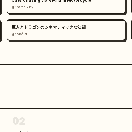
Cats Chasing via Red Mini Motorcycle
@Sharon Riley
巨人とドラゴンのシネマティックな決闘
@hedoήist
02