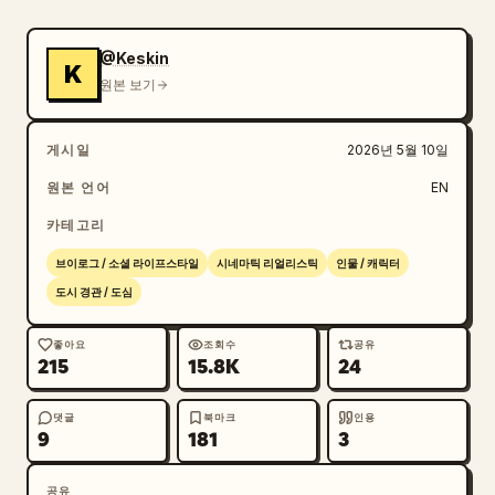
[00:03-00:05]

루브르 박물관 피라미드 시퀀스. 그녀가 카메라를 잡고 
@Keskin
K
유리 피라미드를 향해 달려갈 때 카메라가 초역동적으
원본 보기
로 주위를 돕니다. 다음 장면들이 빠르게 교차 편집됩
니다:

게시일
2026년 5월 10일
— 뒤돌아보며 웃는 모습

— 활짝 웃는 클로즈업

원본 언어
EN
— 바쁘게 지나가는 관광객들

카테고리
— 로우 앵글 패션 샷

— 빠른 핸드헬드 브이로그 무빙

브이로그 / 소셜 라이프스타일
시네마틱 리얼리스틱
인물 / 캐릭터
일렉트릭 기타 사운드가 고조됩니다.

도시 경관 / 도심
[00:05-00:06]

좋아요
조회수
공유
215
15.8K
24
노트르담 대성당. 그녀가 갑자기 카메라를 향해 몸을 
돌리고, 뒤편의 군중은 모션 블러 타임랩스로 흐릿하게 
지나갑니다. 그녀가 일본어로 크게 웃으며 말합니다:

댓글
북마크
인용
9
181
3
「ヤバい、映画みたい！！」

("대박, 영화 같아!!")

공유