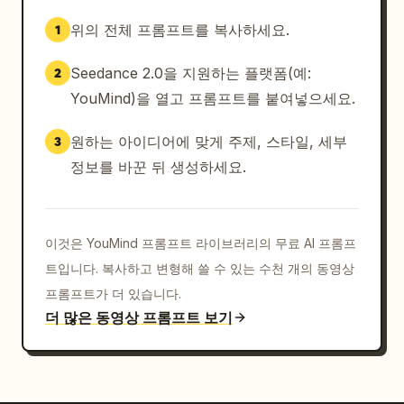
록 음악이 잠시 멈추고 현장 소음과 카메라 셔터 소리
위의 전체 프롬프트를 복사하세요.
1
가 들립니다.

Seedance 2.0을 지원하는 플랫폼(예:
2
[00:10-00:12]

베르사유 정원 시네마틱 시퀀스. 황금빛 햇살이 장면을 
YouMind)을 열고 프롬프트를 붙여넣으세요.
가득 채웁니다. 그녀가 정원을 가로질러 웃으며 달리는 
동안 드론이 거대하게 뒤로 빠집니다. 드레스와 머리카
원하는 아이디어에 맞게 주제, 스타일, 세부
3
락이 바람에 자연스럽게 흩날립니다. 빠른 교차 편집:

정보를 바꾼 뒤 생성하세요.
— 선글라스 착용

— 빙글 돌기

— 어깨 너머로 바라보기

이것은 YouMind 프롬프트 라이브러리의 무료 AI 프롬프
— 카메라를 향해 달리기

트입니다. 복사하고 변형해 쓸 수 있는 수천 개의 동영상
음악이 감동적이고 희망찬 코러스로 고조됩니다.

프롬프트가 더 있습니다.
[00:12-00:13]

더 많은 동영상 프롬프트 보기
거대한 시계탑 내부 샷. 거대한 시계 유리창을 통해 
햇살이 비치고, 그녀의 얼굴 주위를 빠르게 시네마틱하
게 회전합니다. 그녀가 일본어로 나지막이 속삭입니다:

「パリ、大好き。」
