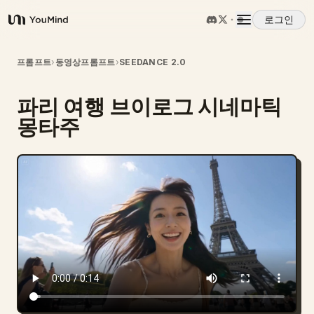
로그인
YouMind
개요
프롬프트
›
동영상프롬프트
›
SEEDANCE 2.0
파리 여행 브이로그 시네마틱
사용 사례
몽타주
스킬
프롬프트
가격
다운로드