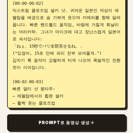
[00:00-00:02]

익스트림 클로즈업 셀카 샷. 귀여운 일본인 여성이 에
펠탑을 배경으로 숨 가쁘게 웃으며 카메라를 향해 달려
옵니다. 빠른 핸드헬드 움직임, 바람에 거칠게 휘날리
는 머리카락. 그녀가 마이크에 대고 장난스럽게 일본어
로 속삭입니다:

「ねぇ、15秒でパリ全部見せるね。」

("있잖아, 15초 만에 파리 전부 보여줄게.")

갑자기 록 음악이 강렬하게 터져 나오며 폭발적인 전환 
컷이 이어집니다.

[00:02-00:03]

빠른 멀티 샷 몽타주:

— 에펠탑에서의 휩팬 셀카

— 활짝 웃는 클로즈업

— 센 강변에서의 빠른 회전 전환

— 카메라를 향해 선글라스를 벗는 동작

PROMPT로 동영상 생성
강렬한 록 비트가 컷에 완벽하게 맞춰집니다.
