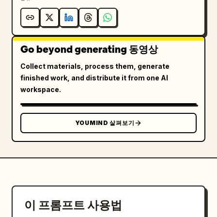
[00:06-00:08]

개선문 빠른 몽타주:

— 기념물 아래의 와이드 시네마틱 샷

Go beyond generating 동영상
— 점프 회전 전환

— 드라마틱하게 위로 향한 카메라 앵글

Collect materials, process them, generate
— 렌즈를 향해 똑바로 걸어오는 모습

finished work, and distribute it from one AI
— 빠르게 웃는 클로즈업

workspace.
— 주변의 속도감 있는 도시 교통

드럼 비트에 맞춰 빠르고 활기차게 편집됩니다.

YOUMIND 살펴보기
[00:08-00:10]

루브르 박물관 내부 모나리자 옆. 혼란스럽지만 즐거운 
브이로그 에너지:

— 모나리자를 배경으로 한 셀카

— 빠르게 움직이는 관광객들

— 카메라 플래시 효과

— 카메라와 눈을 맞추는 클로즈업

이 프롬프트 사용법
— 빠른 스냅 줌 전환
