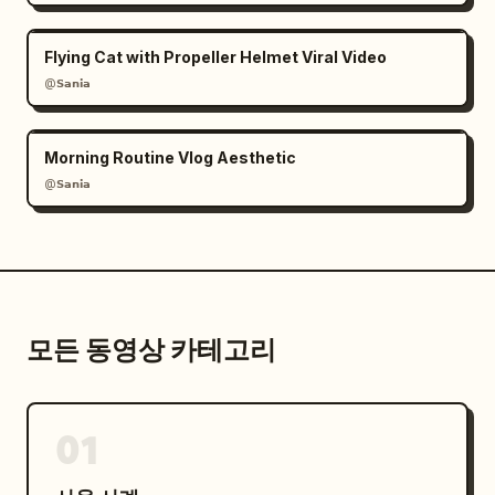
Flying Cat with Propeller Helmet Viral Video
@𝗦𝗮𝗻𝗶𝗮
Morning Routine Vlog Aesthetic
@𝗦𝗮𝗻𝗶𝗮
모든 동영상 카테고리
01