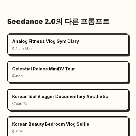
("파리, 정말 좋아.")

음악이 다시 폭발하기 전 짧은 ASMR 정적.

Seedance 2.0의 다른 프롬프트
[00:13-00:15]

최종 초고속 파리 몽타주:

Analog Fitness Vlog Gym Diary
— 샹젤리제 거리 걷는 샷

@Alpha Mom
— 일몰의 개선문

— 반짝이는 에펠탑

— 루브르에서의 미소

Celestial Palace MiniDV Tour
— 노트르담 뒤돌아보는 샷

@John
— 빠르게 회전하는 셀카 전환

— 카메라를 향해 마지막으로 활짝 웃으며 정지 화면

카메라 플래시와 함께 종료.
Korean Idol Vlogger Documentary Aesthetic
@WasifAI
Korean Beauty Bedroom Vlog Selfie
@Aqsa