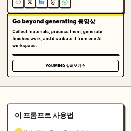
사계 심도, 카메라는 고정되어 있고 타이어만 움직임. 
[7.5-9초]: 익스트림 클로즈업 매크로, 카메라 고정, 
Go beyond generating 동영상
프레임 중앙에 Dacia 로고 배지, 배경은 빨간색과 회
색 리버리 차체가 부드럽게 아웃포커싱됨, 배지 표면에 
Collect materials, process them, generate
덮인 고운 사막 먼지, 엠블럼의 입체감을 살리는 단일 
finished work, and distribute it from one AI
림 라이트, 크러시드 블랙, 카메라 움직임 없음. [9-
workspace.
11초]: 실내 운전자 POV, 운전자 뒤에 장착된 카메라
YOUMIND 살펴보기
이 프롬프트 사용법