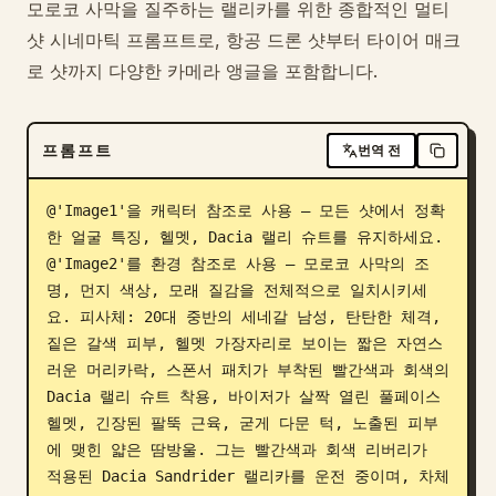
모로코 사막을 질주하는 랠리카를 위한 종합적인 멀티
블로그
샷 시네마틱 프롬프트로, 항공 드론 샷부터 타이어 매크
로 샷까지 다양한 카메라 앵글을 포함합니다.
업데이트
프롬프트
번역 전
@'Image1'을 캐릭터 참조로 사용 — 모든 샷에서 정확
한 얼굴 특징, 헬멧, Dacia 랠리 슈트를 유지하세요. 
@'Image2'를 환경 참조로 사용 — 모로코 사막의 조
명, 먼지 색상, 모래 질감을 전체적으로 일치시키세
요. 피사체: 20대 중반의 세네갈 남성, 탄탄한 체격, 
짙은 갈색 피부, 헬멧 가장자리로 보이는 짧은 자연스
러운 머리카락, 스폰서 패치가 부착된 빨간색과 회색의 
Dacia 랠리 슈트 착용, 바이저가 살짝 열린 풀페이스 
헬멧, 긴장된 팔뚝 근육, 굳게 다문 턱, 노출된 피부
에 맺힌 얇은 땀방울. 그는 빨간색과 회색 리버리가 
적용된 Dacia Sandrider 랠리카를 운전 중이며, 차체