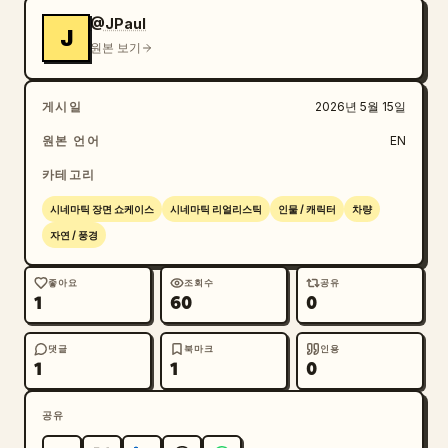
언덕이 지평선을 형성, 아지랑이가 피어오름, 환경이 
@JPaul
J
전체를 압도함, 따뜻한 호박색 역광, 차량이 긴 먼지 
원본 보기
구름을 일으킴. [2.5-4초]: 로우 앵글 웜즈 아이 샷, 
지면 높이에 고정된 카메라, Dacia Sandrider가 카메
게시일
2026년 5월 15일
라 바로 위를 질주하며 지나감, 차체 하부와 회전하는 
타이어가 프레임을 가득 채움, 바위와 모래가 렌즈로 
원본 언어
EN
튀어 오름, 극적인 림 라이트가 차량과 먼지 구름을 
카테고리
분리함, 차량 뒤로 낮게 깔린 태양으로 인해 충격 순
간 실루엣이 역광으로 표현됨. [4-6초]: 측면 트래킹 
시네마틱 장면 쇼케이스
시네마틱 리얼리스틱
인물 / 캐릭터
차량
샷, 짐벌을 이용한 부드러운 움직임, 카메라가 차량 
자연 / 풍경
속도에 맞춰 옆에서 이동하며 깔끔한 측면 프로필을 유
지함, 차량은 프레임 중앙을 유지, 아래로 사막 바닥
좋아요
조회수
공유
1
60
0
이 흐릿하게 지나감, 차체 가장자리에 모션 스트릭 효
과, 뒤에서 비추는 골든 아워 조명, 틸 앤 오렌지 색
감 보정, 측면 창문을 통해 운전자의 헬멧이 보임. 
댓글
북마크
인용
1
1
0
[6-7.5초]: 익스트림 클로즈업 매크로, 랙 포커스, 
회전하는 앞 타이어가 프레임을 가득 채움, 트레드 블
공유
록의 선명한 디테일, 접지면에서 튀어 오르는 사막의 
모래와 주황색 먼지, 림에 맺히는 측면 조명, 얕은 피