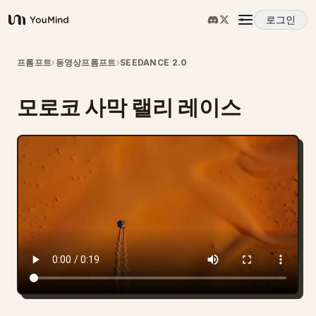
로그인
YouMind
개요
프롬프트
›
동영상프롬프트
›
SEEDANCE 2.0
모로코 사막 랠리 레이스
사용 사례
스킬
프롬프트
가격
다운로드