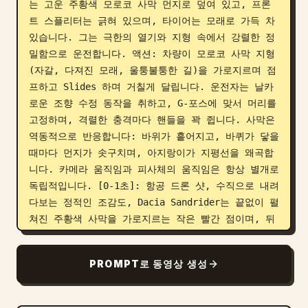
는 고운 주황색 모로코 사막 먼지로 덮여 있고, 프론
트 스플리터는 긁혀 있으며, 타이어는 모래로 가득 차 
있습니다. 그는 극한의 열기와 지형 속에서 강렬한 정
밀함으로 운전합니다. 액션: 차량이 모로코 사막 지형
(자갈, 다져진 모래, 울퉁불퉁한 길)을 가로지르며 점
프하고 Slides 하며 거칠게 달립니다. 운전자는 날카
로운 조향 수정 동작을 취하고, G-포스에 맞서 머리를 
고정하며, 격렬한 충격마다 핸들을 꽉 쥡니다. 사막은 
역동적으로 반응합니다: 바위가 흩어지고, 바퀴가 닿을 
때마다 먼지가 솟구치며, 아지랑이가 지평선을 왜곡합
니다. 카메라 움직임과 피사체의 움직임은 항상 별개로 
독립적입니다. [0-1초]: 항공 드론 샷, 수직으로 내려
다보는 정적인 조감도, Dacia Sandrider는 끝없이 펼
쳐진 주황색 사막을 가로지르는 작은 빨간 점이며, 뒤
로 먼지 궤적이 이어지고, 다른 특징은 보이지 않음, 
위에서 비추는 골든 아워 조명, 거의 느껴지지 않는 
PROMPT로 동영상 생성
느린 돌리 아웃. [1-2.5초]: 익스트림 롱 샷, 정적인 
와이드 샷, 고정된 삼각대, 차량은 광활한 사막을 가
로지르는 프레임 중앙에 작게 보임, 우뚝 솟은 모래 