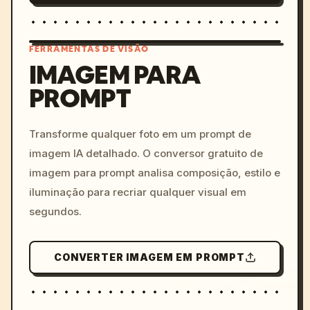
FERRAMENTAS DE VISÃO
IMAGEM PARA
PROMPT
/imagine prompt: cinemati
c, cyberpunk sunset, neon
colors, 8k --v 6.0
Transforme qualquer foto em um prompt de
imagem IA detalhado. O conversor gratuito de
imagem para prompt analisa composição, estilo e
iluminação para recriar qualquer visual em
segundos.
CONVERTER IMAGEM EM PROMPT