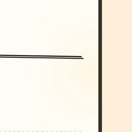
/imagine prompt: cinematic, cyberpunk s
unset, neon colors, 8k --v 6.0