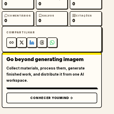
0
0
0
COMENTÁRIOS
SALVOS
CITAÇÕES
0
0
0
COMPARTILHAR
Go beyond generating imagem
Collect materials, process them, generate
finished work, and distribute it from one AI
workspace.
CONHECER YOUMIND