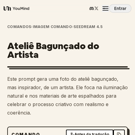
Entrar
YouMind
Visão Geral
COMANDOS
›
IMAGEM COMANDO
›
SEEDREAM 4.5
Ateliê Bagunçado do
Casos de Uso
Artista
Habilidades
Este prompt gera uma foto do ateliê bagunçado,
Prompts
mas inspirador, de um artista. Ele foca na iluminação
natural e nos materiais de arte espalhados para
celebrar o processo criativo com realismo e
Preços
coerência.
Baixar
COMANDO
Antes da tradução