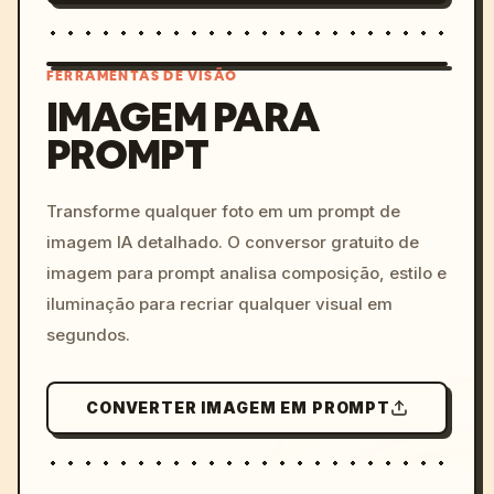
FERRAMENTAS DE VISÃO
IMAGEM PARA
PROMPT
/imagine prompt: cinemati
c, cyberpunk sunset, neon
colors, 8k --v 6.0
Transforme qualquer foto em um prompt de
imagem IA detalhado. O conversor gratuito de
imagem para prompt analisa composição, estilo e
iluminação para recriar qualquer visual em
segundos.
CONVERTER IMAGEM EM PROMPT