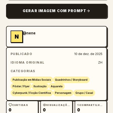
GERAR IMAGEM COM PROMPT
@nene
N
PUBLICADO
10 de dez. de 2025
IDIOMA ORIGINAL
ZH
CATEGORIAS
Publicação em Mídias Sociais
Quadrinhos / Storyboard
Pôster / Flyer
Ilustração
Aquarela
Cyberpunk / Ficção Científica
Personagem
Grupo / Casal
CURTIDAS
VISUALIZAÇÕES
COMPARTILHAMENTOS
0
0
0