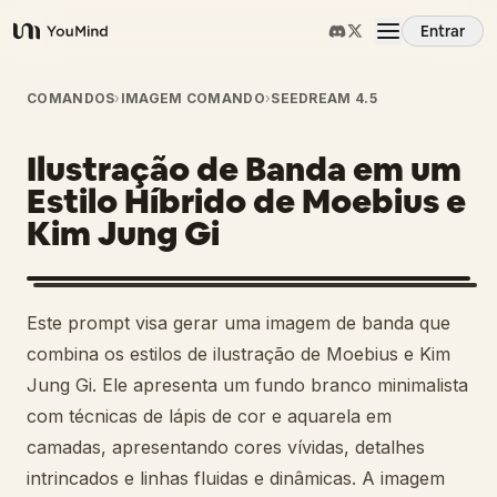
Entrar
YouMind
Visão Geral
COMANDOS
›
IMAGEM COMANDO
›
SEEDREAM 4.5
Ilustração de Banda em um
Casos de Uso
Estilo Híbrido de Moebius e
Kim Jung Gi
Habilidades
Prompts
Este prompt visa gerar uma imagem de banda que
combina os estilos de ilustração de Moebius e Kim
Preços
Jung Gi. Ele apresenta um fundo branco minimalista
com técnicas de lápis de cor e aquarela em
camadas, apresentando cores vívidas, detalhes
Baixar
intrincados e linhas fluidas e dinâmicas. A imagem