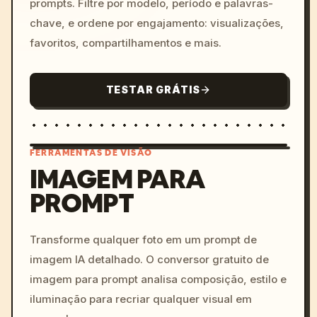
prompts. Filtre por modelo, período e palavras-
chave, e ordene por engajamento: visualizações,
favoritos, compartilhamentos e mais.
TESTAR GRÁTIS
FERRAMENTAS DE VISÃO
IMAGEM PARA
PROMPT
/imagine prompt: cinemati
c, cyberpunk sunset, neon
colors, 8k --v 6.0
Transforme qualquer foto em um prompt de
imagem IA detalhado. O conversor gratuito de
imagem para prompt analisa composição, estilo e
iluminação para recriar qualquer visual em