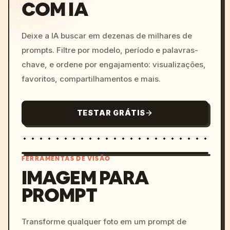
COM IA
Deixe a IA buscar em dezenas de milhares de
prompts. Filtre por modelo, período e palavras-
chave, e ordene por engajamento: visualizações,
favoritos, compartilhamentos e mais.
TESTAR GRÁTIS
FERRAMENTAS DE VISÃO
IMAGEM PARA
PROMPT
/imagine prompt: cinemati
c, cyberpunk sunset, neon
colors, 8k --v 6.0
Transforme qualquer foto em um prompt de