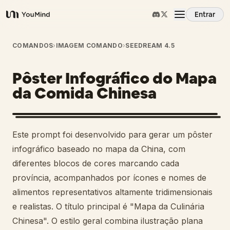
Entrar
YouMind
Visão Geral
COMANDOS
›
IMAGEM COMANDO
›
SEEDREAM 4.5
Pôster Infográfico do Mapa
Casos de Uso
da Comida Chinesa
Habilidades
Este prompt foi desenvolvido para gerar um pôster
Prompts
infográfico baseado no mapa da China, com
diferentes blocos de cores marcando cada
província, acompanhados por ícones e nomes de
Preços
alimentos representativos altamente tridimensionais
e realistas. O título principal é "Mapa da Culinária
Baixar
Chinesa". O estilo geral combina ilustração plana