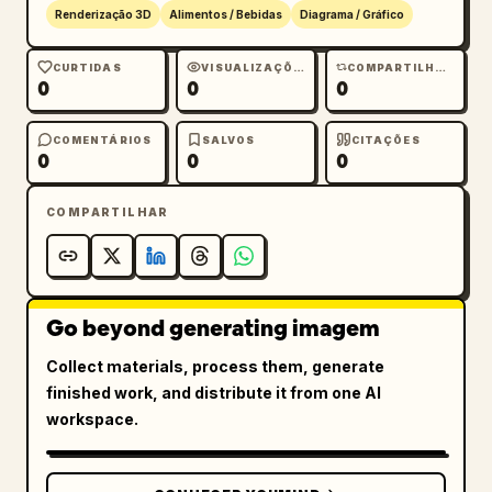
Renderização 3D
Alimentos / Bebidas
Diagrama / Gráfico
CURTIDAS
VISUALIZAÇÕES
COMPARTILHAMENTOS
0
0
0
COMENTÁRIOS
SALVOS
CITAÇÕES
0
0
0
COMPARTILHAR
Go beyond generating imagem
Collect materials, process them, generate
finished work, and distribute it from one AI
workspace.