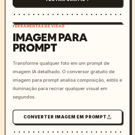
FERRAMENTAS DE VISÃO
IMAGEM PARA
PROMPT
/imagine prompt: cinemati
c, cyberpunk sunset, neon
colors, 8k --v 6.0
Transforme qualquer foto em um prompt de
imagem IA detalhado. O conversor gratuito de
imagem para prompt analisa composição, estilo e
iluminação para recriar qualquer visual em
segundos.
CONVERTER IMAGEM EM PROMPT