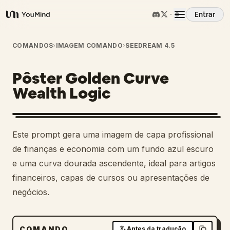
Entrar
YouMind
Visão Geral
COMANDOS
›
IMAGEM COMANDO
›
SEEDREAM 4.5
Pôster Golden Curve
Casos de Uso
Wealth Logic
Habilidades
Este prompt gera uma imagem de capa profissional
Prompts
de finanças e economia com um fundo azul escuro
e uma curva dourada ascendente, ideal para artigos
financeiros, capas de cursos ou apresentações de
Preços
negócios.
Baixar
COMANDO
Antes da tradução