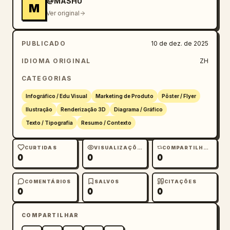
@MASHU
M
Ver original
PUBLICADO
10 de dez. de 2025
IDIOMA ORIGINAL
ZH
CATEGORIAS
Infográfico / Edu Visual
Marketing de Produto
Pôster / Flyer
Ilustração
Renderização 3D
Diagrama / Gráfico
Texto / Tipografia
Resumo / Contexto
CURTIDAS
VISUALIZAÇÕES
COMPARTILHAMENTOS
0
0
0
COMENTÁRIOS
SALVOS
CITAÇÕES
0
0
0
COMPARTILHAR