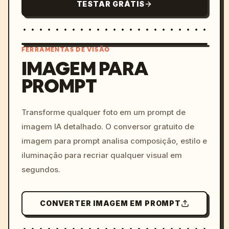
TESTAR GRÁTIS
FERRAMENTAS DE VISÃO
IMAGEM PARA
PROMPT
/imagine prompt: cinemati
c, cyberpunk sunset, neon
colors, 8k --v 6.0
Transforme qualquer foto em um prompt de
imagem IA detalhado. O conversor gratuito de
imagem para prompt analisa composição, estilo e
iluminação para recriar qualquer visual em
segundos.
CONVERTER IMAGEM EM PROMPT