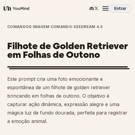
Entrar
YouMind
Visão Geral
COMANDOS
›
IMAGEM COMANDO
›
SEEDREAM 4.5
Filhote de Golden Retriever
Casos de Uso
em Folhas de Outono
Habilidades
Este prompt cria uma foto emocionante e
Prompts
espontânea de um filhote de golden retriever
brincando em folhas de outono. O objetivo é
capturar ação dinâmica, expressão alegre e uma
Preços
mágica luz de fundo dourada, perfeita para registrar
a emoção animal.
Baixar