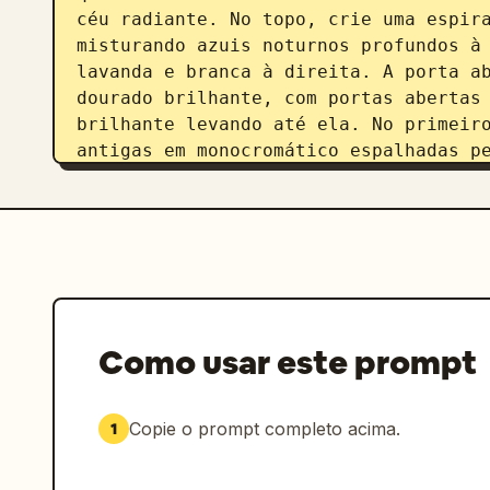
céu radiante. No topo, crie uma espira
misturando azuis noturnos profundos à 
lavanda e branca à direita. A porta a
dourado brilhante, com portas abertas 
brilhante levando até ela. No primeiro
antigas em monocromático espalhadas pe
antigo com corrente no canto inferior 
ao lado de uma estante de livros escur
cachorro perto da parte inferior da es
pesadas e detalhadas, claro-escuro dra
rica, narrativa simbólica intrincada e
Torne a pintura altamente detalhada e 
legível, sem elementos de interface mo
Como usar este prompt
fotográfico; mantenha-a pictórica, ma
Copie o prompt completo acima.
1