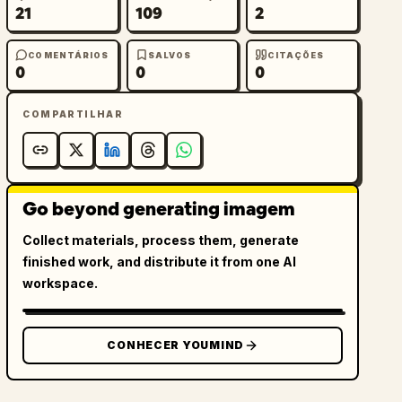
21
109
2
COMENTÁRIOS
SALVOS
CITAÇÕES
0
0
0
COMPARTILHAR
Go beyond generating imagem
Collect materials, process them, generate
finished work, and distribute it from one AI
workspace.
CONHECER YOUMIND