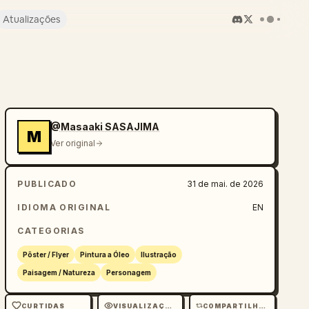
Atualizações
@Masaaki SASAJIMA
M
Ver original
PUBLICADO
31 de mai. de 2026
IDIOMA ORIGINAL
EN
CATEGORIAS
Pôster / Flyer
Pintura a Óleo
Ilustração
Paisagem / Natureza
Personagem
CURTIDAS
VISUALIZAÇÕES
COMPARTILHAMENTOS