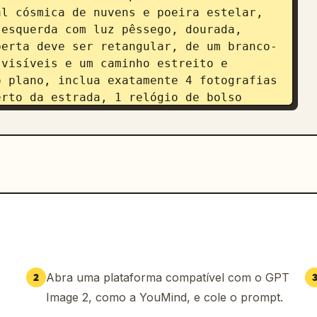
l cósmica de nuvens e poeira estelar, 
esquerda com luz pêssego, dourada, 
berta deve ser retangular, de um branco-
visíveis e um caminho estreito e 
 plano, inclua exatamente 4 fotografias 
rto da estrada, 1 relógio de bolso 
esquerdo, 1 pequena lanterna brilhando 
a ou nicho de memórias e 1 pequeno 
trada. Use pinceladas de pintura a óleo 
mático, escala cinematográfica, textura 
 uma atmosfera espiritual grandiosa. 
emocionalmente densa, sem texto 
dernos, sem marca d'água e sem realismo 
jestosa e onírica.
Abra uma plataforma compatível com o GPT
2
Image 2, como a YouMind, e cole o prompt.