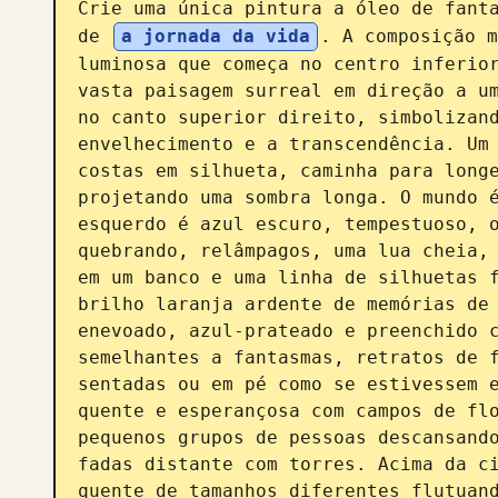
Crie uma única pintura a óleo de fanta
de 
a jornada da vida
. A composição m
luminosa que começa no centro inferior
vasta paisagem surreal em direção a um
no canto superior direito, simbolizand
envelhecimento e a transcendência. Um 
costas em silhueta, caminha para longe
projetando uma sombra longa. O mundo é
esquerdo é azul escuro, tempestuoso, o
quebrando, relâmpagos, uma lua cheia, 
em um banco e uma linha de silhuetas f
brilho laranja ardente de memórias de 
enevoado, azul-prateado e preenchido c
semelhantes a fantasmas, retratos de f
sentadas ou em pé como se estivessem e
quente e esperançosa com campos de flo
pequenos grupos de pessoas descansando
fadas distante com torres. Acima da ci
quente de tamanhos diferentes flutuand