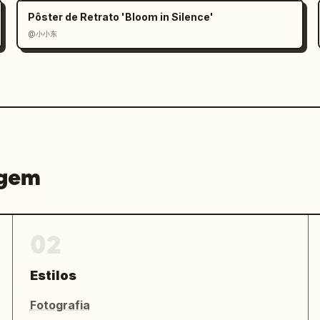
Pôster de Retrato 'Bloom in Silence'
@小小东
agem
02
Estilos
Fotografia