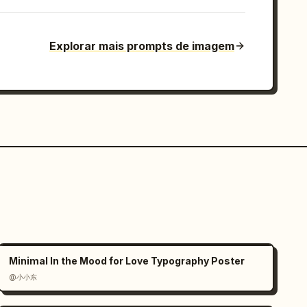
Explorar mais prompts de imagem
Minimal In the Mood for Love Typography Poster
@小小东