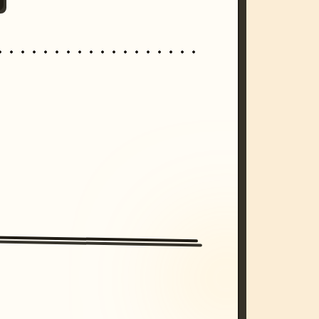
/imagine prompt: cinematic, cyberpunk s
unset, neon colors, 8k --v 6.0