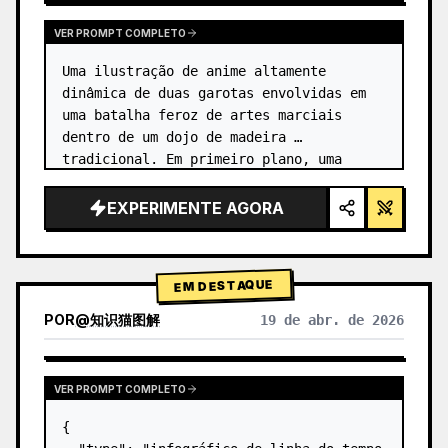
VER PROMPT COMPLETO
Uma ilustração de anime altamente 
dinâmica de duas garotas envolvidas em 
uma batalha feroz de artes marciais 
dentro de um dojo de madeira 
tradicional. Em primeiro plano, uma 
garota com {argument name="character 1 
hair" default="cabelo preto em um coque 
EXPERIMENTE AGORA
alto co…
EM DESTAQUE
POR
@
知识猫图解
19 de abr. de 2026
VER PROMPT COMPLETO
{
