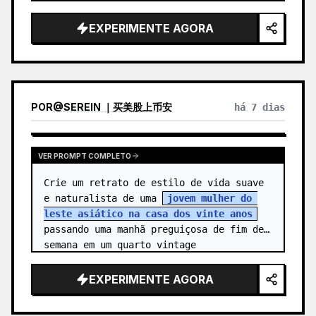
alegre, 
sem nome
, com {arg…
EXPERIMENTE AGORA
POR
@
SEREIN ｜买美股上币安
há 7 dias
VER PROMPT COMPLETO
Crie um retrato de estilo de vida suave 
e naturalista de uma 
jovem mulher do 
leste asiático na casa dos vinte anos
passando uma manhã preguiçosa de fim de 
semana em um quarto vintage 
aconchegante. Ela está cent…
EXPERIMENTE AGORA