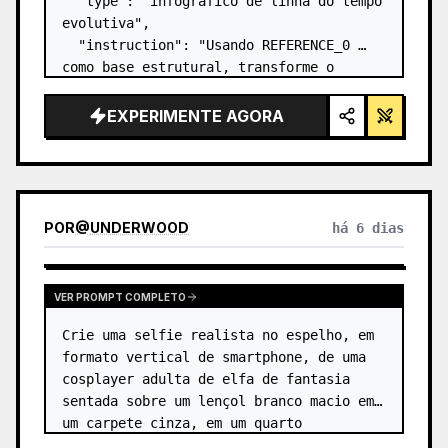
  "type": "infográfico de linha do tempo 
evolutiva",

  "instruction": "Usando REFERENCE_0 
como base estrutural, transforme o 
design vetorial plano em um infográfico 
3D altamente realista. Substitua as 
EXPERIMENTE AGORA
rampas lisas por degraus de pedra 
distintos e atualize to…
POR
@
UNDERWOOD
há 6 dias
VER PROMPT COMPLETO
Crie uma selfie realista no espelho, em 
formato vertical de smartphone, de uma 
cosplayer adulta de elfa de fantasia 
sentada sobre um lençol branco macio em 
um carpete cinza, em um quarto 
minimalista bege. A personagem é 