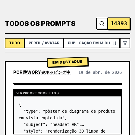
TODOS OS PROMPTS
14393
TUDO
PERFIL / AVATAR
PUBLICAÇÃO EM MÍDIAS SOCIAIS
EM DESTAQUE
POR
@
WORY＠ホッピング中
19 de abr. de 2026
VER PROMPT COMPLETO
{

  "type": "pôster de diagrama de produto 
em vista explodida",

  "subject": "headset VR",

  "style": "renderização 3D limpa de 