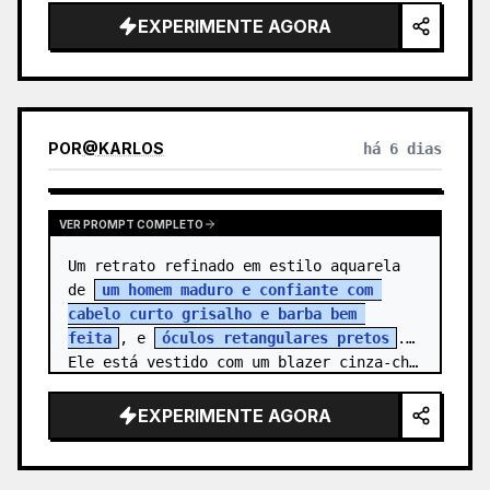
{argument name="character name" 
EXPERIMENTE AGORA
default=…
POR
@
KARLOS
há 6 dias
VER PROMPT COMPLETO
Um retrato refinado em estilo aquarela 
de 
um homem maduro e confiante com 
cabelo curto grisalho e barba bem 
feita
, e 
óculos retangulares pretos
. 
Ele está vestido com um blazer cinza-ch…
EXPERIMENTE AGORA