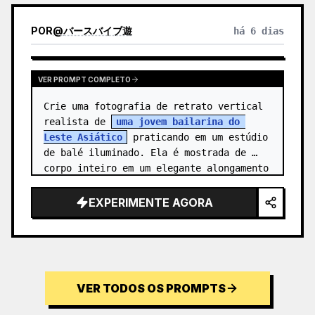
POR
@
バースバイブ遊
há 6 dias
VER PROMPT COMPLETO
Crie uma fotografia de retrato vertical 
realista de 
uma jovem bailarina do 
Leste Asiático
 praticando em um estúdio 
de balé iluminado. Ela é mostrada de 
corpo inteiro em um elegante alongamento 
de agulha: um pé posicionado na…
EXPERIMENTE AGORA
VER TODOS OS PROMPTS