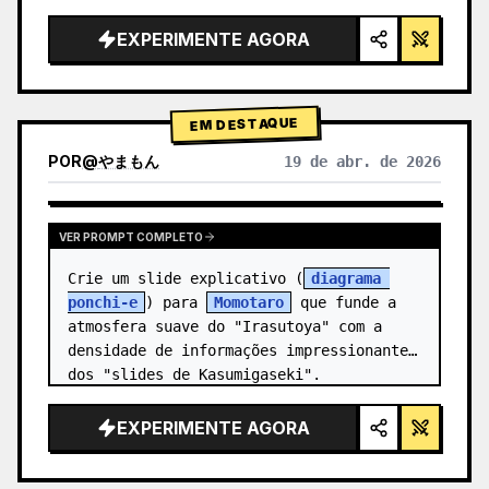
alta tecnologia, iluminação de estúdio, 
detalhes brilhantes",

EXPERIMENTE AGORA
  "background": "{argument 
name=\"background color\" 
default=\"gradien…
EM DESTAQUE
POR
@
やまもん
19 de abr. de 2026
VER RESULTADOS DE OUTROS MODELOS
VER PROMPT COMPLETO
Crie um slide explicativo (
diagrama 
ponchi-e
) para 
Momotaro
 que funde a 
atmosfera suave do "Irasutoya" com a 
densidade de informações impressionante 
dos "slides de Kasumigaseki".
EXPERIMENTE AGORA