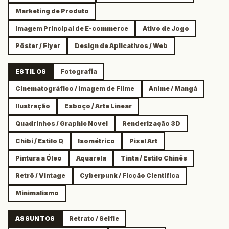
Marketing de Produto
Imagem Principal de E-commerce
Ativo de Jogo
Pôster / Flyer
Design de Aplicativos / Web
ESTILOS
Fotografia
Cinematográfico / Imagem de Filme
Anime / Mangá
Ilustração
Esboço / Arte Linear
Quadrinhos / Graphic Novel
Renderização 3D
Chibi / Estilo Q
Isométrico
Pixel Art
Pintura a Óleo
Aquarela
Tinta / Estilo Chinês
Retrô / Vintage
Cyberpunk / Ficção Científica
Minimalismo
ASSUNTOS
Retrato / Selfie