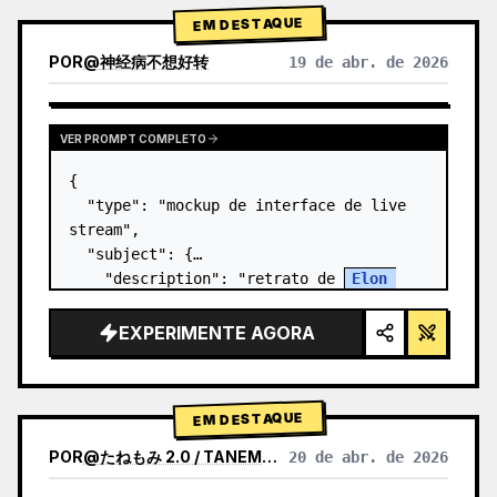
EM DESTAQUE
POR
@
神经病不想好转
19 de abr. de 2026
VER PROMPT COMPLETO
{

  "type": "mockup de interface de live 
stream",

  "subject": {

    "description": "retrato de 
Elon 
Musk
, sorrindo, vestindo uma camiseta 
preta com um gráfico de esquema técnico 
EXPERIMENTE AGORA
em branco",

    "background": "o lado e…
EM DESTAQUE
POR
@
たねもみ 2.0 / TANEMOMI VER2.0
20 de abr. de 2026