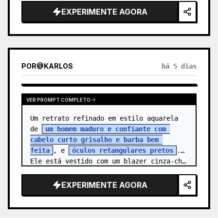
{argument name="character name" 
EXPERIMENTE AGORA
default=…
POR
@
KARLOS
há 5 dias
VER PROMPT COMPLETO
Um retrato refinado em estilo aquarela 
de 
um homem maduro e confiante com 
cabelo curto grisalho e barba bem 
feita
, e 
óculos retangulares pretos
. 
Ele está vestido com um blazer cinza-ch…
EXPERIMENTE AGORA