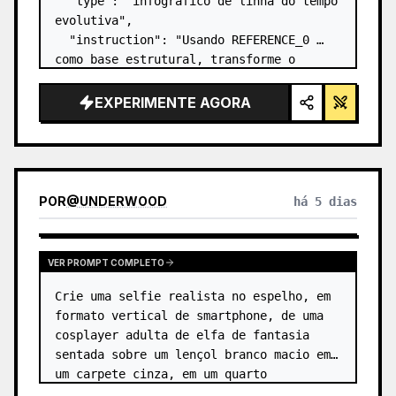
  "type": "infográfico de linha do tempo 
evolutiva",

  "instruction": "Usando REFERENCE_0 
como base estrutural, transforme o 
design vetorial plano em um infográfico 
3D altamente realista. Substitua as 
EXPERIMENTE AGORA
rampas lisas por degraus de pedra 
distintos e atualize to…
POR
@
UNDERWOOD
há 5 dias
VER PROMPT COMPLETO
Crie uma selfie realista no espelho, em 
formato vertical de smartphone, de uma 
cosplayer adulta de elfa de fantasia 
sentada sobre um lençol branco macio em 
um carpete cinza, em um quarto 
minimalista bege. A personagem é 