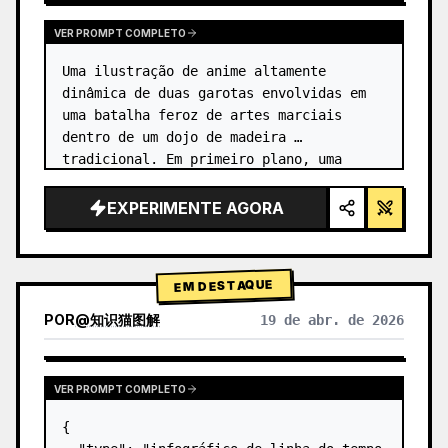
VER PROMPT COMPLETO
Uma ilustração de anime altamente 
dinâmica de duas garotas envolvidas em 
uma batalha feroz de artes marciais 
dentro de um dojo de madeira 
tradicional. Em primeiro plano, uma 
garota com {argument name="character 1 
hair" default="cabelo preto em um coque 
EXPERIMENTE AGORA
alto co…
EM DESTAQUE
POR
@
知识猫图解
19 de abr. de 2026
VER PROMPT COMPLETO
{
