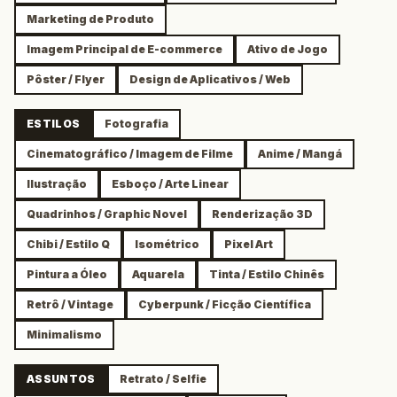
Marketing de Produto
Imagem Principal de E-commerce
Ativo de Jogo
Pôster / Flyer
Design de Aplicativos / Web
ESTILOS
Fotografia
Cinematográfico / Imagem de Filme
Anime / Mangá
Ilustração
Esboço / Arte Linear
Quadrinhos / Graphic Novel
Renderização 3D
Chibi / Estilo Q
Isométrico
Pixel Art
Pintura a Óleo
Aquarela
Tinta / Estilo Chinês
Retrô / Vintage
Cyberpunk / Ficção Científica
Minimalismo
ASSUNTOS
Retrato / Selfie