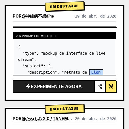
EM DESTAQUE
POR
@
神经病不想好转
19 de abr. de 2026
VER PROMPT COMPLETO
{

  "type": "mockup de interface de live 
stream",

  "subject": {

    "description": "retrato de 
Elon 
Musk
, sorrindo, vestindo uma camiseta 
preta com um gráfico de esquema técnico 
EXPERIMENTE AGORA
em branco",

    "background": "o lado e…
EM DESTAQUE
POR
@
たねもみ 2.0 / TANEMOMI VER2.0
20 de abr. de 2026