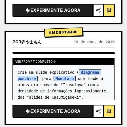
alta tecnologia, iluminação de estúdio, 
detalhes brilhantes",

EXPERIMENTE AGORA
  "background": "{argument 
name=\"background color\" 
default=\"gradien…
EM DESTAQUE
POR
@
やまもん
19 de abr. de 2026
VER RESULTADOS DE OUTROS MODELOS
VER PROMPT COMPLETO
Crie um slide explicativo (
diagrama 
ponchi-e
) para 
Momotaro
 que funde a 
atmosfera suave do "Irasutoya" com a 
densidade de informações impressionante 
dos "slides de Kasumigaseki".
EXPERIMENTE AGORA