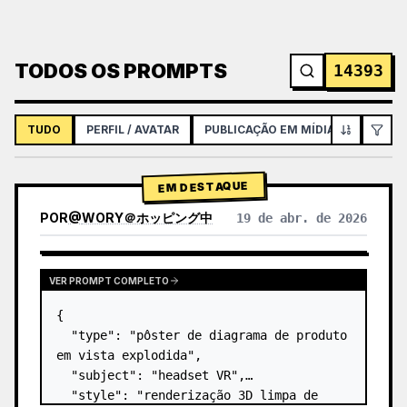
TODOS OS PROMPTS
14393
TUDO
PERFIL / AVATAR
PUBLICAÇÃO EM MÍDIAS SOCIAIS
EM DESTAQUE
POR
@
WORY＠ホッピング中
19 de abr. de 2026
VER PROMPT COMPLETO
{

  "type": "pôster de diagrama de produto 
em vista explodida",

  "subject": "headset VR",

  "style": "renderização 3D limpa de 