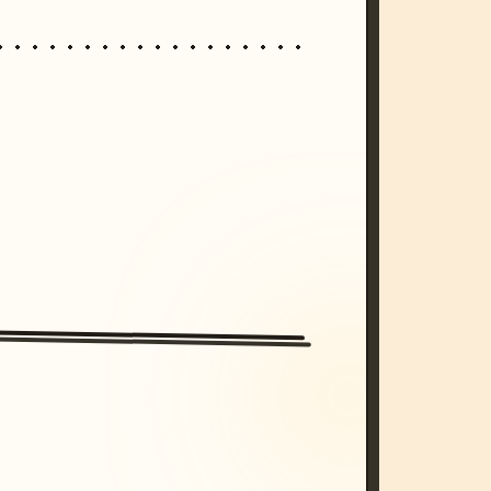
/imagine prompt: cinematic, cyberpunk s
unset, neon colors, 8k --v 6.0