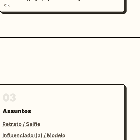
@K
03
Assuntos
Retrato / Selfie
Influenciador(a) / Modelo