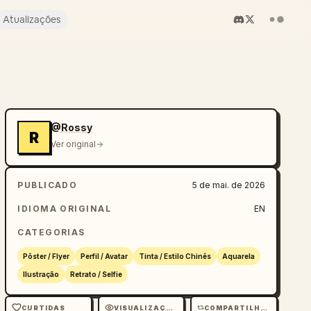
Atualizações
@Rossy
R
Ver original
PUBLICADO
5 de mai. de 2026
IDIOMA ORIGINAL
EN
CATEGORIAS
Pôster / Flyer
Perfil / Avatar
Tinta / Estilo Chinês
Aquarela
Ilustração
Retrato / Selfie
CURTIDAS
VISUALIZAÇÕES
COMPARTILHAMENTOS