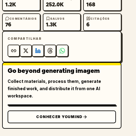
1.2K
252.0K
168
COMENTÁRIOS
SALVOS
CITAÇÕES
76
1.3K
6
COMPARTILHAR
Go beyond generating imagem
Collect materials, process them, generate
finished work, and distribute it from one AI
workspace.
CONHECER YOUMIND