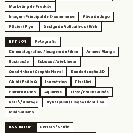
Marketing de Produto
Imagem Principal de E-commerce
Ativo de Jogo
Pôster / Flyer
Design de Aplicativos / Web
ESTILOS
Fotografia
Cinematográfico / Imagem de Filme
Anime / Mangá
Ilustração
Esboço / Arte Linear
Quadrinhos / Graphic Novel
Renderização 3D
Chibi / Estilo Q
Isométrico
Pixel Art
Pintura a Óleo
Aquarela
Tinta / Estilo Chinês
Retrô / Vintage
Cyberpunk / Ficção Científica
Minimalismo
ASSUNTOS
Retrato / Selfie