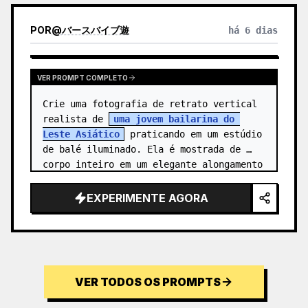
POR
@
バースバイブ遊
há 6 dias
VER PROMPT COMPLETO
Crie uma fotografia de retrato vertical 
realista de 
uma jovem bailarina do 
Leste Asiático
 praticando em um estúdio 
de balé iluminado. Ela é mostrada de 
corpo inteiro em um elegante alongamento 
de agulha: um pé posicionado na…
EXPERIMENTE AGORA
VER TODOS OS PROMPTS