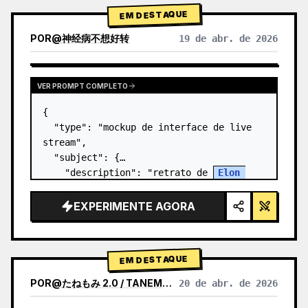
EM DESTAQUE
POR
@
神经病不想好转
19 de abr. de 2026
VER PROMPT COMPLETO
{

  "type": "mockup de interface de live 
stream",

  "subject": {

    "description": "retrato de 
Elon 
Musk
, sorrindo, vestindo uma camiseta 
preta com um gráfico de esquema técnico 
EXPERIMENTE AGORA
em branco",

    "background": "o lado e…
EM DESTAQUE
POR
@
たねもみ 2.0 / TANEMOMI VER2.0
20 de abr. de 2026