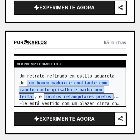
{argument name="character name" 
EXPERIMENTE AGORA
default=…
POR
@
KARLOS
há 6 dias
VER PROMPT COMPLETO
Um retrato refinado em estilo aquarela 
de 
um homem maduro e confiante com 
cabelo curto grisalho e barba bem 
feita
, e 
óculos retangulares pretos
. 
Ele está vestido com um blazer cinza-ch…
EXPERIMENTE AGORA