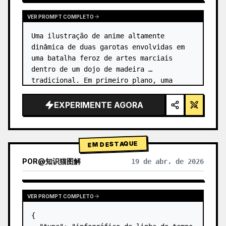
VER PROMPT COMPLETO
Uma ilustração de anime altamente 
dinâmica de duas garotas envolvidas em 
uma batalha feroz de artes marciais 
dentro de um dojo de madeira 
tradicional. Em primeiro plano, uma 
garota com {argument name="character 1 
hair" default="cabelo preto em um coque 
EXPERIMENTE AGORA
alto co…
EM DESTAQUE
POR
@
知识猫图解
19 de abr. de 2026
VER PROMPT COMPLETO
{
