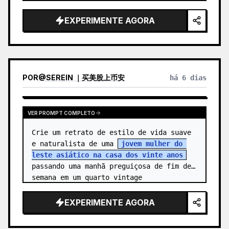
alegre, 
sem nome
, com {arg…
EXPERIMENTE AGORA
POR
@
SEREIN ｜买美股上币安
há 6 dias
VER PROMPT COMPLETO
Crie um retrato de estilo de vida suave 
e naturalista de uma 
jovem mulher do 
leste asiático na casa dos vinte anos
passando uma manhã preguiçosa de fim de 
semana em um quarto vintage 
aconchegante. Ela está cent…
EXPERIMENTE AGORA