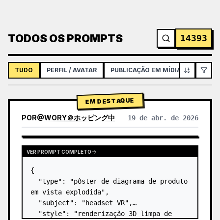
TODOS OS PROMPTS
14393
TUDO
PERFIL / AVATAR
PUBLICAÇÃO EM MÍDIAS SOCIAIS
EM DESTAQUE
POR
@
WORY＠ホッピング中
19 de abr. de 2026
VER PROMPT COMPLETO
{

  "type": "pôster de diagrama de produto 
em vista explodida",

  "subject": "headset VR",

  "style": "renderização 3D limpa de 