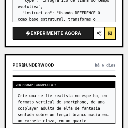
  "type": "infográfico de linha do tempo 
evolutiva",

  "instruction": "Usando REFERENCE_0 
como base estrutural, transforme o 
design vetorial plano em um infográfico 
3D altamente realista. Substitua as 
EXPERIMENTE AGORA
rampas lisas por degraus de pedra 
distintos e atualize to…
POR
@
UNDERWOOD
há 6 dias
VER PROMPT COMPLETO
Crie uma selfie realista no espelho, em 
formato vertical de smartphone, de uma 
cosplayer adulta de elfa de fantasia 
sentada sobre um lençol branco macio em 
um carpete cinza, em um quarto 
minimalista bege. A personagem é 