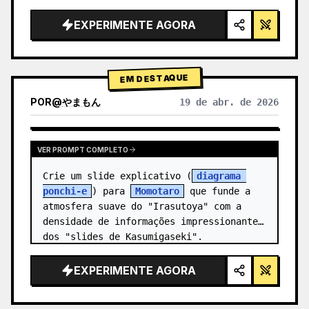
alta tecnologia, iluminação de estúdio, 
detalhes brilhantes",

EXPERIMENTE AGORA
  "background": "{argument 
name=\"background color\" 
default=\"gradien…
EM DESTAQUE
POR
@
やまもん
19 de abr. de 2026
VER RESULTADOS DE OUTROS MODELOS
VER PROMPT COMPLETO
Crie um slide explicativo (
diagrama 
ponchi-e
) para 
Momotaro
 que funde a 
atmosfera suave do "Irasutoya" com a 
densidade de informações impressionante 
dos "slides de Kasumigaseki".
EXPERIMENTE AGORA