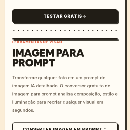
TESTAR GRÁTIS
FERRAMENTAS DE VISÃO
IMAGEM PARA
PROMPT
/imagine prompt: cinemati
c, cyberpunk sunset, neon
colors, 8k --v 6.0
Transforme qualquer foto em um prompt de
imagem IA detalhado. O conversor gratuito de
imagem para prompt analisa composição, estilo e
iluminação para recriar qualquer visual em
segundos.
CONVERTER IMAGEM EM PROMPT