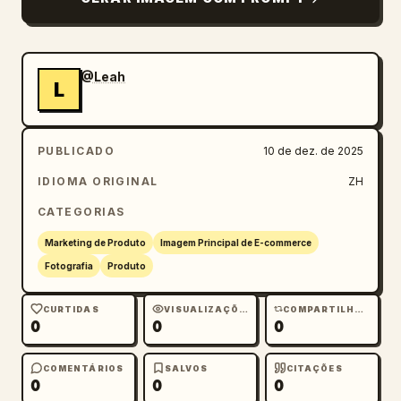
@Leah
L
PUBLICADO
10 de dez. de 2025
IDIOMA ORIGINAL
ZH
CATEGORIAS
Marketing de Produto
Imagem Principal de E-commerce
Fotografia
Produto
CURTIDAS
VISUALIZAÇÕES
COMPARTILHAMENTOS
0
0
0
COMENTÁRIOS
SALVOS
CITAÇÕES
0
0
0