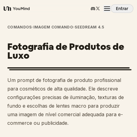
Entrar
YouMind
Visão Geral
COMANDOS
›
IMAGEM COMANDO
›
SEEDREAM 4.5
Fotografia de Produtos de
Casos de Uso
Luxo
Habilidades
Um prompt de fotografia de produto profissional
Prompts
para cosméticos de alta qualidade. Ele descreve
configurações precisas de iluminação, texturas de
fundo e escolhas de lentes macro para produzir
Preços
uma imagem de nível comercial adequada para e-
commerce ou publicidade.
Baixar