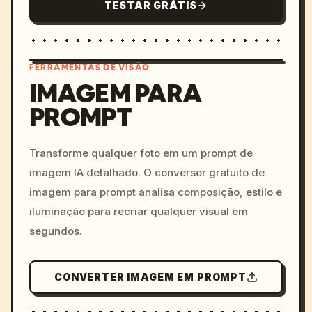
TESTAR GRÁTIS
FERRAMENTAS DE VISÃO
IMAGEM PARA
PROMPT
/imagine prompt: cinemati
c, cyberpunk sunset, neon
colors, 8k --v 6.0
Transforme qualquer foto em um prompt de
imagem IA detalhado. O conversor gratuito de
imagem para prompt analisa composição, estilo e
iluminação para recriar qualquer visual em
segundos.
CONVERTER IMAGEM EM PROMPT