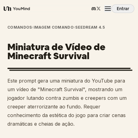
Entrar
YouMind
Visão Geral
COMANDOS
›
IMAGEM COMANDO
›
SEEDREAM 4.5
Miniatura de Vídeo de
Casos de Uso
Minecraft Survival
Habilidades
Este prompt gera uma miniatura do YouTube para
Prompts
um vídeo de "Minecraft Survival", mostrando um
jogador lutando contra zumbis e creepers com um
creeper aterrorizante ao fundo. Requer
Preços
conhecimento da estética do jogo para criar cenas
dramáticas e cheias de ação.
Baixar