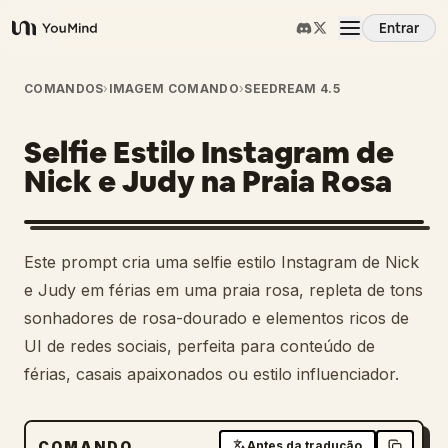
Entrar
YouMind
Visão Geral
COMANDOS
›
IMAGEM COMANDO
›
SEEDREAM 4.5
Selfie Estilo Instagram de
Casos de Uso
Nick e Judy na Praia Rosa
Habilidades
Este prompt cria uma selfie estilo Instagram de Nick
Prompts
e Judy em férias em uma praia rosa, repleta de tons
sonhadores de rosa-dourado e elementos ricos de
UI de redes sociais, perfeita para conteúdo de
Preços
férias, casais apaixonados ou estilo influenciador.
Baixar
COMANDO
Antes da tradução