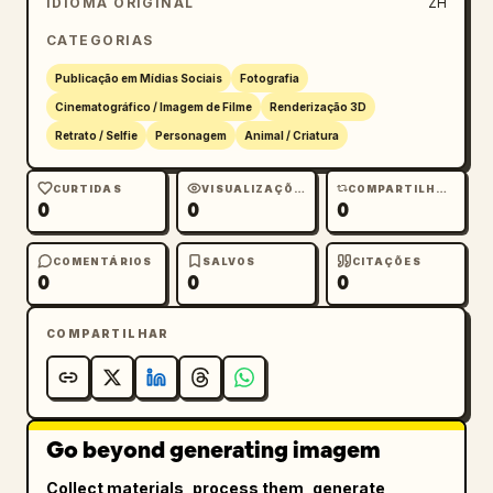
IDIOMA ORIGINAL
ZH
CATEGORIAS
Publicação em Mídias Sociais
Fotografia
Cinematográfico / Imagem de Filme
Renderização 3D
Retrato / Selfie
Personagem
Animal / Criatura
CURTIDAS
VISUALIZAÇÕES
COMPARTILHAMENTOS
0
0
0
COMENTÁRIOS
SALVOS
CITAÇÕES
0
0
0
COMPARTILHAR
Go beyond generating imagem
Collect materials, process them, generate