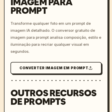
IMAGEM PARA
PROMPT
/imagine prompt: cinemati
c, cyberpunk sunset, neon
colors, 8k --v 6.0
Transforme qualquer foto em um prompt de
imagem IA detalhado. O conversor gratuito de
imagem para prompt analisa composição, estilo e
iluminação para recriar qualquer visual em
segundos.
CONVERTER IMAGEM EM PROMPT
OUTROS RECURSOS
DE PROMPTS