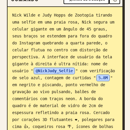
Blog
Nick Wilde e Judy Hopps de Zootopia tirando 
uma selfie em uma praia rosa, Nick segura um 
Atualizações
celular gigante em um ângulo de 45 graus, 
seus braços se estendem para fora do quadro 
do Instagram quebrando a quarta parede, o 
celular flutua no centro com distorção de 
perspectiva. A interface de usuário da tela 
gigante à direita é ultra nítida: nome de 
usuário "
@NickJudy_Selfie
" com verificação 
de selo azul, contagem de curtidas "
5.8M
" 
em negrito e piscando, ponto vermelho de 
gravação ao vivo pulsando, balões de 
comentários com traços neon. A borda do 
quadro é de material de vidro de 2cm de 
espessura refletindo a praia rosa. Cercado 
por corações 3D flutuantes ❤️, polegares para 
cima 👍, coqueiros rosa 🌴, ícones de bolhas 