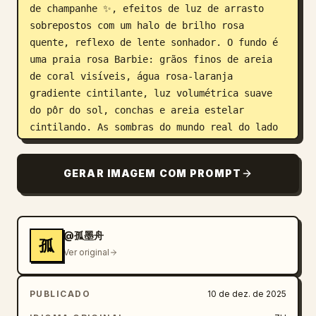
de champanhe ✨, efeitos de luz de arrasto 
sobrepostos com um halo de brilho rosa 
quente, reflexo de lente sonhador. O fundo é 
uma praia rosa Barbie: grãos finos de areia 
de coral visíveis, água rosa-laranja 
gradiente cintilante, luz volumétrica suave 
do pôr do sol, conchas e areia estelar 
cintilando. As sombras do mundo real do lado 
esquerdo são nítidas com saturação realista, 
a interface digital do lado direito tem 
GERAR IMAGEM COM PROMPT
filtro de luz suave e vinheta, tom rosa-
dourado de alto contraste. Estilo de férias 
de influenciador do Instagram, realismo 
cinematográfico 8K, ray tracing, detalhes de 
@孤墨舟
孤
pelos em nível de fibra, subsurface 
Ver original
scattering, profundidade de campo focada no 
celular, renderização Unreal Engine 5, 
PUBLICADO
10 de dez. de 2025
composição dimensional inovadora, vibe de 
férias, explodindo com estética de internet.