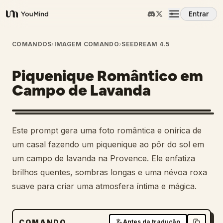
Entrar
YouMind
Visão Geral
COMANDOS
›
IMAGEM COMANDO
›
SEEDREAM 4.5
Piquenique Romântico em
Casos de Uso
Campo de Lavanda
Habilidades
Este prompt gera uma foto romântica e onírica de
Prompts
um casal fazendo um piquenique ao pôr do sol em
um campo de lavanda na Provence. Ele enfatiza
brilhos quentes, sombras longas e uma névoa roxa
Preços
suave para criar uma atmosfera íntima e mágica.
Baixar
COMANDO
Antes da tradução