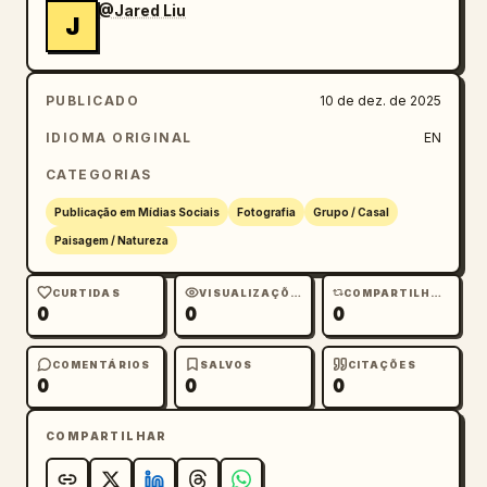
@Jared Liu
J
PUBLICADO
10 de dez. de 2025
IDIOMA ORIGINAL
EN
CATEGORIAS
Publicação em Mídias Sociais
Fotografia
Grupo / Casal
Paisagem / Natureza
CURTIDAS
VISUALIZAÇÕES
COMPARTILHAMENTOS
0
0
0
COMENTÁRIOS
SALVOS
CITAÇÕES
0
0
0
COMPARTILHAR