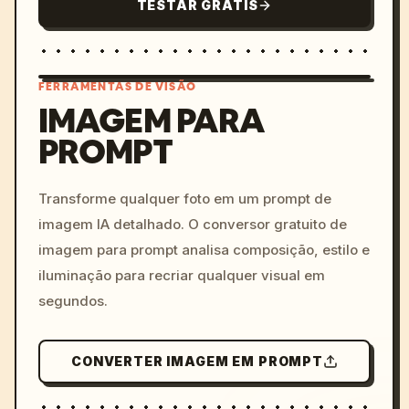
TESTAR GRÁTIS
FERRAMENTAS DE VISÃO
IMAGEM PARA
PROMPT
/imagine prompt: cinemati
c, cyberpunk sunset, neon
colors, 8k --v 6.0
Transforme qualquer foto em um prompt de
imagem IA detalhado. O conversor gratuito de
imagem para prompt analisa composição, estilo e
iluminação para recriar qualquer visual em
segundos.
CONVERTER IMAGEM EM PROMPT