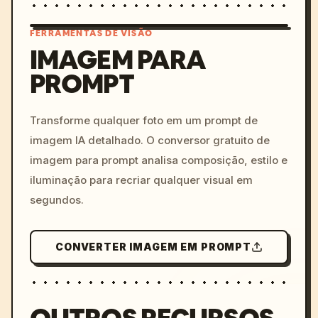
FERRAMENTAS DE VISÃO
IMAGEM PARA
PROMPT
/imagine prompt: cinemati
c, cyberpunk sunset, neon
colors, 8k --v 6.0
Transforme qualquer foto em um prompt de
imagem IA detalhado. O conversor gratuito de
imagem para prompt analisa composição, estilo e
iluminação para recriar qualquer visual em
segundos.
CONVERTER IMAGEM EM PROMPT