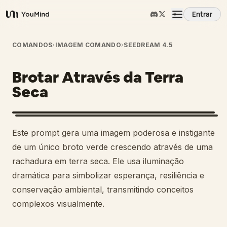
Entrar
YouMind
Visão Geral
COMANDOS
›
IMAGEM COMANDO
›
SEEDREAM 4.5
Brotar Através da Terra
Casos de Uso
Seca
Habilidades
Este prompt gera uma imagem poderosa e instigante
Prompts
de um único broto verde crescendo através de uma
rachadura em terra seca. Ele usa iluminação
dramática para simbolizar esperança, resiliência e
Preços
conservação ambiental, transmitindo conceitos
complexos visualmente.
Baixar