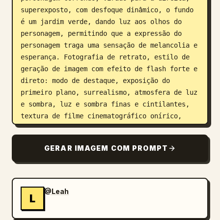
superexposto, com desfoque dinâmico, o fundo 
é um jardim verde, dando luz aos olhos do 
personagem, permitindo que a expressão do 
personagem traga uma sensação de melancolia e 
esperança. Fotografia de retrato, estilo de 
geração de imagem com efeito de flash forte e 
direto: modo de destaque, exposição do 
primeiro plano, surrealismo, atmosfera de luz 
e sombra, luz e sombra finas e cintilantes, 
textura de filme cinematográfico onírico, 
desfoque dinâmico, efeito de obturador lento, 
filme positivo e negativo, filme peel-apart, 
GERAR IMAGEM COM PROMPT
minimalismo, composição extrema, vinheta, 
vazamento de luz. As legendas estão 
localizadas na parte inferior central, grade 
de três painéis sintetizada em uma imagem. 
@Leah
L
Proporção 3:4.