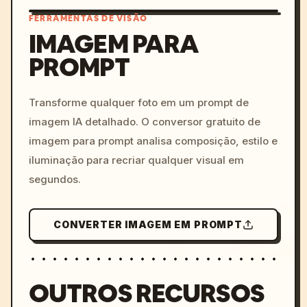
FERRAMENTAS DE VISÃO
IMAGEM PARA
PROMPT
/imagine prompt: cinemati
c, cyberpunk sunset, neon
colors, 8k --v 6.0
Transforme qualquer foto em um prompt de
imagem IA detalhado. O conversor gratuito de
imagem para prompt analisa composição, estilo e
iluminação para recriar qualquer visual em
segundos.
CONVERTER IMAGEM EM PROMPT
OUTROS RECURSOS