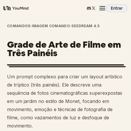
Entrar
YouMind
Visão Geral
COMANDOS
›
IMAGEM COMANDO
›
SEEDREAM 4.5
Grade de Arte de Filme em
Casos de Uso
Três Painéis
Habilidades
Um prompt complexo para criar um layout artístico
Prompts
de tríptico (três painéis). Ele descreve uma
sequência de fotos cinematográficas superexpostas
em um jardim no estilo de Monet, focando em
Preços
movimento, emoção e técnicas de fotografia de
filme, como vazamentos de luz e desfoque de
Baixar
movimento.