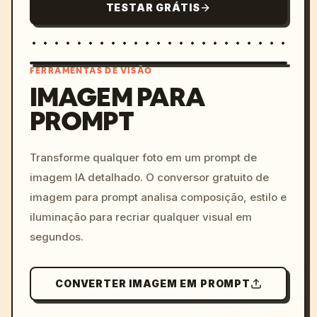
TESTAR GRÁTIS
FERRAMENTAS DE VISÃO
IMAGEM PARA
PROMPT
/imagine prompt: cinemati
c, cyberpunk sunset, neon
colors, 8k --v 6.0
Transforme qualquer foto em um prompt de
imagem IA detalhado. O conversor gratuito de
imagem para prompt analisa composição, estilo e
iluminação para recriar qualquer visual em
segundos.
CONVERTER IMAGEM EM PROMPT