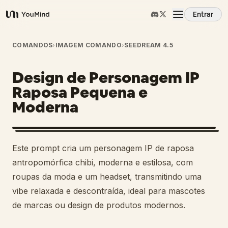
Entrar
YouMind
Visão Geral
COMANDOS
›
IMAGEM COMANDO
›
SEEDREAM 4.5
Design de Personagem IP
Casos de Uso
Raposa Pequena e
Moderna
Habilidades
Prompts
Este prompt cria um personagem IP de raposa
antropomórfica chibi, moderna e estilosa, com
Preços
roupas da moda e um headset, transmitindo uma
vibe relaxada e descontraída, ideal para mascotes
de marcas ou design de produtos modernos.
Baixar