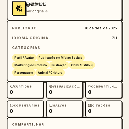
@铅笔妖妖
铅
Ver original
PUBLICADO
10 de dez. de 2025
IDIOMA ORIGINAL
ZH
CATEGORIAS
Perfil / Avatar
Publicação em Mídias Sociais
Marketing de Produto
Ilustração
Chibi / Estilo Q
Personagem
Animal / Criatura
CURTIDAS
VISUALIZAÇÕES
COMPARTILHAMENTOS
0
0
0
COMENTÁRIOS
SALVOS
CITAÇÕES
0
0
0
COMPARTILHAR