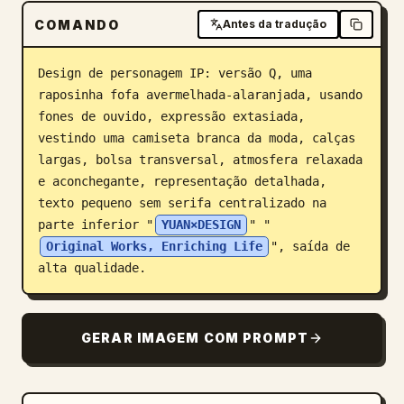
COMANDO
Blog
Antes da tradução
Design de personagem IP: versão Q, uma 
Atualizações
raposinha fofa avermelhada-alaranjada, usando 
fones de ouvido, expressão extasiada, 
vestindo uma camiseta branca da moda, calças 
largas, bolsa transversal, atmosfera relaxada 
e aconchegante, representação detalhada, 
texto pequeno sem serifa centralizado na 
parte inferior "
YUAN×DESIGN
" "
Original Works, Enriching Life
", saída de 
alta qualidade.
GERAR IMAGEM COM PROMPT