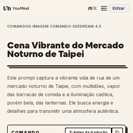
Entrar
YouMind
Visão Geral
COMANDOS
›
IMAGEM COMANDO
›
SEEDREAM 4.5
Cena Vibrante do Mercado
Casos de Uso
Noturno de Taipei
Habilidades
Este prompt captura a vibrante vida de rua de um
Prompts
mercado noturno de Taipei, com multidões, vapor
das barracas de comida e a iluminação caótica,
porém bela, das lanternas. Ele busca energia e
Preços
detalhes para transmitir uma atmosfera autêntica.
Baixar
COMANDO
Antes da tradução