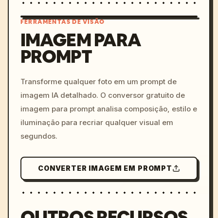
FERRAMENTAS DE VISÃO
IMAGEM PARA
PROMPT
/imagine prompt: cinemati
c, cyberpunk sunset, neon
colors, 8k --v 6.0
Transforme qualquer foto em um prompt de
imagem IA detalhado. O conversor gratuito de
imagem para prompt analisa composição, estilo e
iluminação para recriar qualquer visual em
segundos.
CONVERTER IMAGEM EM PROMPT
OUTROS RECURSOS