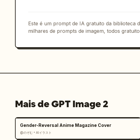
suavemente integrado — por exemplo, vi
ou como parte do horizonte ou paisagem
A cena geral deve parecer tranquila, e
Este é um prompt de IA gratuito da biblioteca
milhares de prompts de imagem, todos gratuito
Composição:

formato de pôster de viagem paisagem,

layout horizontal amplo,

grande céu aberto ocupando a metade su
edifício principal colocado na parte i
espaço negativo equilibrado,

composição frontal ou levemente angula
vasos de plantas e pequenos objetos ao
ponto turístico sutilmente colocado ao
Mais de GPT Image 2
layout limpo e espaçoso,

composição minimalista, mas emocionalm
Tipografia:

Gender-Reversal Anime Magazine Cover
Inclua o nome da cidade “
Seul
” clara
@のぞむ＊AIイラスト
Renderize “
Seul
” como uma tipografia