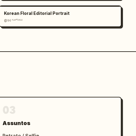
Korean Floral Editorial Portrait
@𝟡𝟜 ᴾᴸᴬʸᶠᴼᴿᴳᴱ
03
Assuntos
Retrato / Selfie