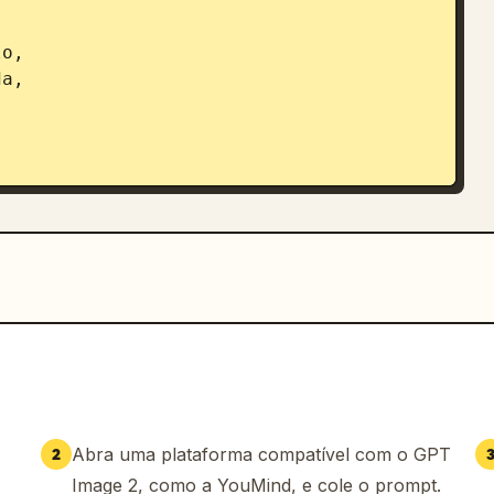
o,

a,

io ou edifício local com paredes 
ração regional, portas ou janelas 
postos naturalmente na frente.

sutis e elementos de design cotidiano 
ia do Sul
.

Abra uma plataforma compatível com o GPT
2
cível
 como um símbolo da cidade 
Image 2, como a YouMind, e cole o prompt.