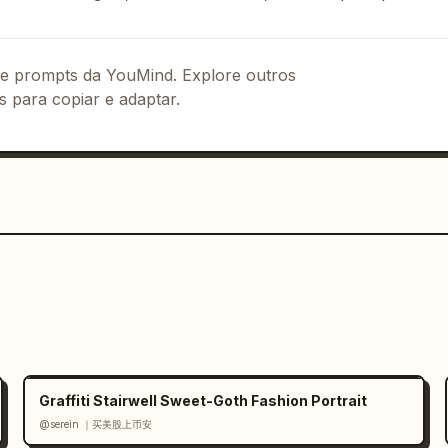
sível acima dos telhados, à distância 
 ao redor.

legante, calorosa e com raízes locais.

 de prompts da YouMind. Explore outros
s para copiar e adaptar.
perior ou a área superior esquerda,

nferior da composição,

da,

 longo da base,

 fundo ou na distância superior,

ente rica.

Graffiti Stairwell Sweet-Goth Fashion Portrait
mente na imagem.

@serein ｜买美股上币安
 elegante de pôster de viagem, grande, 