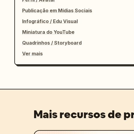
Textura:

grão visível de papel aquarela,

Publicação em Mídias Sociais
camadas de tinta transparente,

Infográfico / Edu Visual
textura suave de pincel feito à mão,

acabamento suave de nanquim e lavagem.
Miniatura do YouTube
Quadrinhos / Storyboard
Clima:

pacífico,

Ver mais
ensolarado,

tranquilo,

nostálgico,

aconchegante,

refinado,

poético,

atmosfera de viagem cotidiana calma.
Mais recursos de 