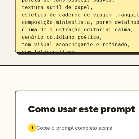
textura sutil de papel,

estética de caderno de viagem tranquil
composição minimalista, porém detalhad
clima de ilustração editorial calma,

cenário cotidiano poético,

tom visual aconchegante e refinado,

sem fotorrealismo,

sem contraste forte,

sem cores saturadas,

sem iluminação dramática.

Cena:

Uma pequena casa pacífica, café, estúd
simples, telhado de telhas ou de inspi
Como usar este prompt
pintadas e vários vasos de plantas dis
Inclua detalhes arquitetônicos locais 
que pareçam autênticos a 
Seul
, 
Core
Copie o prompt completo acima.
1
Incorpore 
um ponto turístico reconhe