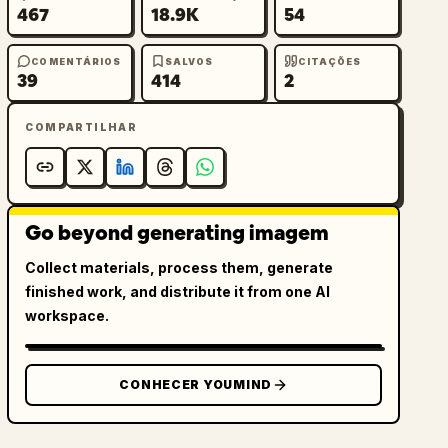
467
18.9K
54
COMENTÁRIOS
SALVOS
CITAÇÕES
39
414
2
COMPARTILHAR
Go beyond generating imagem
Collect materials, process them, generate
finished work, and distribute it from one AI
workspace.
CONHECER YOUMIND