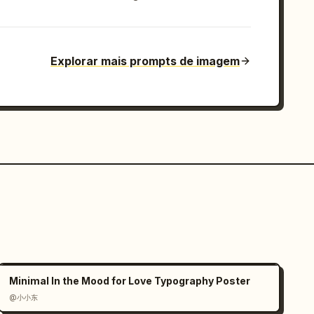
Explorar mais prompts de imagem
Minimal In the Mood for Love Typography Poster
@小小东