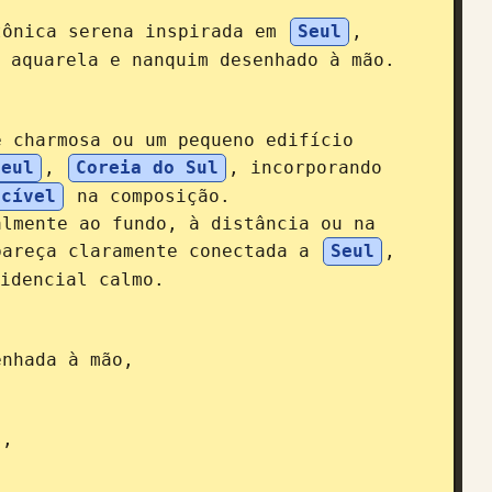
tônica serena inspirada em 
Seul
, 
 aquarela e nanquim desenhado à mão.

 charmosa ou um pequeno edifício 
Seul
, 
Coreia do Sul
, incorporando 
ecível
 na composição.

lmente ao fundo, à distância ou na 
pareça claramente conectada a 
Seul
, 
idencial calmo.

nhada à mão,

,
