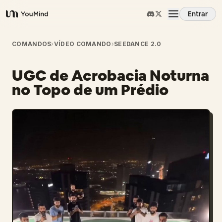
Entrar
YouMind
Visão Geral
COMANDOS
›
VÍDEO COMANDO
›
SEEDANCE 2.0
UGC de Acrobacia Noturna
Casos de Uso
no Topo de um Prédio
Habilidades
Prompts
Preços
Baixar