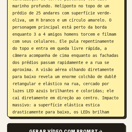
marinho profundo. Heliponto no topo de um 
prédio de 25 andares com superfície verde-
oliva, um H branco e um círculo amarelo. O 
personagem principal está perto da borda 
enquanto 3 a 4 amigos homens torcem e filmam 
com seus celulares. Ele pula repentinamente 
do topo e entra em queda livre rápida, a 
câmera acompanha de cima enquanto as fachadas 
dos prédios passam rapidamente e a rua se 
aproxima. A visão aérea olhando diretamente 
para baixo revela um enorme colchão de dublê 
retangular e elástico na rua, cercado por 
luzes LED azuis brilhantes e coloridas; ele 
cai diretamente em direção ao centro. Impacto 
massivo: a superfície elástica estica 
drasticamente para baixo, os LEDs brilham 
intensamente, a câmera treme e, em seguida, o 
lança explosivamente de volta para cima. A 
GERAR VÍDEO COM PROMPT