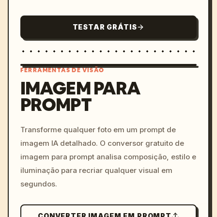
TESTAR GRÁTIS
FERRAMENTAS DE VISÃO
IMAGEM PARA
PROMPT
/imagine prompt: cinemati
c, cyberpunk sunset, neon
colors, 8k --v 6.0
Transforme qualquer foto em um prompt de
imagem IA detalhado. O conversor gratuito de
imagem para prompt analisa composição, estilo e
iluminação para recriar qualquer visual em
segundos.
CONVERTER IMAGEM EM PROMPT