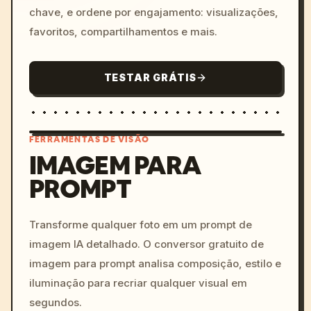
chave, e ordene por engajamento: visualizações,
favoritos, compartilhamentos e mais.
TESTAR GRÁTIS
FERRAMENTAS DE VISÃO
IMAGEM PARA
PROMPT
/imagine prompt: cinemati
c, cyberpunk sunset, neon
colors, 8k --v 6.0
Transforme qualquer foto em um prompt de
imagem IA detalhado. O conversor gratuito de
imagem para prompt analisa composição, estilo e
iluminação para recriar qualquer visual em
segundos.