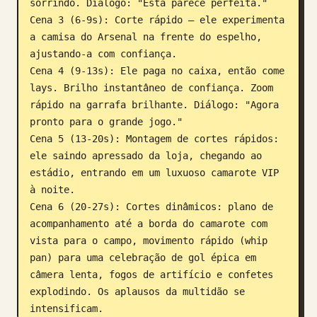
sorrindo. Diálogo: "Esta parece perfeita."

Cena 3 (6-9s): Corte rápido — ele experimenta 
a camisa do Arsenal na frente do espelho, 
ajustando-a com confiança.

Cena 4 (9-13s): Ele paga no caixa, então come 
lays. Brilho instantâneo de confiança. Zoom 
rápido na garrafa brilhante. Diálogo: "Agora 
pronto para o grande jogo."

Cena 5 (13-20s): Montagem de cortes rápidos: 
ele saindo apressado da loja, chegando ao 
estádio, entrando em um luxuoso camarote VIP 
à noite.

Cena 6 (20-27s): Cortes dinâmicos: plano de 
acompanhamento até a borda do camarote com 
vista para o campo, movimento rápido (whip 
pan) para uma celebração de gol épica em 
câmera lenta, fogos de artifício e confetes 
explodindo. Os aplausos da multidão se 
intensificam.
