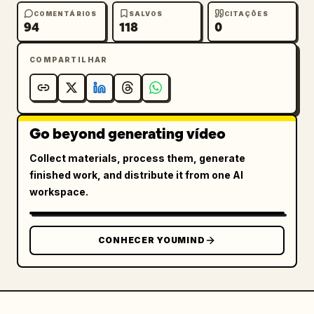
COMENTÁRIOS
SALVOS
CITAÇÕES
94
118
0
COMPARTILHAR
Go beyond generating vídeo
Collect materials, process them, generate
finished work, and distribute it from one AI
workspace.
CONHECER YOUMIND