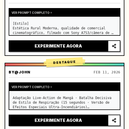
VER PROMPT COMPLETO
[Estilo]

Estética Rural Moderna, qualidade de comercial 
cinematográfico, filmado com Sony A7S3/câmera de 
cinema, 4K/8K ultra nítido, Macro Extremo, 
iluminação natural transparente, ASMR curativo, sem 
EXPERIMENTE AGORA
sensação de drama de época.

[Cena]

Uma cozinha moderna de f…
DESTAQUE
BY
@JOHN
FEB 11, 2026
VER PROMPT COMPLETO
Adaptação Live-Action de Mangá · Batalha Decisiva 
de Estilo de Respiração (15 segundos · Versão de 
Efeitos Especiais Ultra-Incendiários)

【Foco Principal】: Respiração da Água (Dragão de 
Água Azul) VS Respiração do Trovão (Relâmpago 
EXPERIMENTE AGORA
Dourado), duelo live-action e…