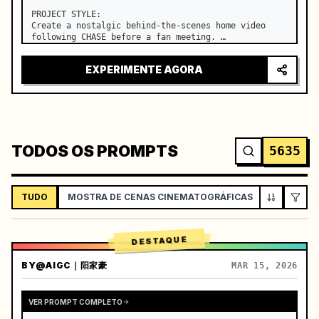
PROJECT STYLE:

Create a nostalgic behind-the-scenes home video 
following CHASE before a fan meeting. …
EXPERIMENTE AGORA
TODOS OS PROMPTS
5635
TUDO
MOSTRA DE CENAS CINEMATOGRÁFICAS
VLOG / ES
DESTAQUE
BY
@AIGC｜阳家豪
MAR 15, 2026
VER PROMPT COMPLETO