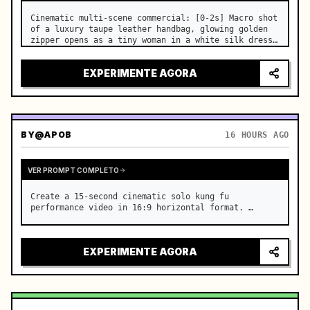
Cinematic multi-scene commercial: [0-2s] Macro shot 
of a luxury taupe leather handbag, glowing golden 
zipper opens as a tiny woman in a white silk dress 
steps out holding a skincare bottle with magical 
sparkles. …
EXPERIMENTE AGORA
BY
@APOB
16 HOURS AGO
VER PROMPT COMPLETO
Create a 15-second cinematic solo kung fu 
performance video in 16:9 horizontal format. …
EXPERIMENTE AGORA