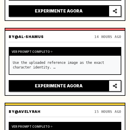
intenso, luzes da cidade refletindo no para-brisa, 
tensão aumentando antes da aceleração súbita

EXPERIMENTE AGORA
câmera: sistema rápido…
BY
@AL-SHAMUS
14 HOURS AGO
VER PROMPT COMPLETO
Use the uploaded reference image as the exact 
character identity. …
EXPERIMENTE AGORA
BY
@AVELYRAH
15 HOURS AGO
VER PROMPT COMPLETO