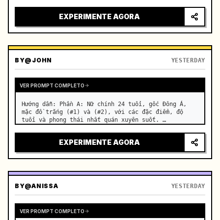
motorcycle on a suburban road. …
EXPERIMENTE AGORA
BY
@JOHN
YESTERDAY
VER PROMPT COMPLETO
Hướng dẫn: Phần A: Nữ chính 24 tuổi, gốc Đông Á, 
mặc đồ trắng (#1) và (#2), với các đặc điểm, độ 
tuổi và phong thái nhất quán xuyên suốt. …
EXPERIMENTE AGORA
BY
@ANISSA
YESTERDAY
VER PROMPT COMPLETO