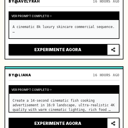
BY
@AVELYRAH
16 HOURS AGO
VER PROMPT COMPLETO
A cinematic 8k luxury skincare commercial sequence. 
…
EXPERIMENTE AGORA
BY
@LIANA
16 HOURS AGO
VER PROMPT COMPLETO
Create a 14-second cinematic fish cooking 
advertisement in 16:9 landscape, ultra-realistic 4K 
quality with warm cinematic lighting, rich food 
textures, and premium commercial aesthetics. …
EXPERIMENTE AGORA