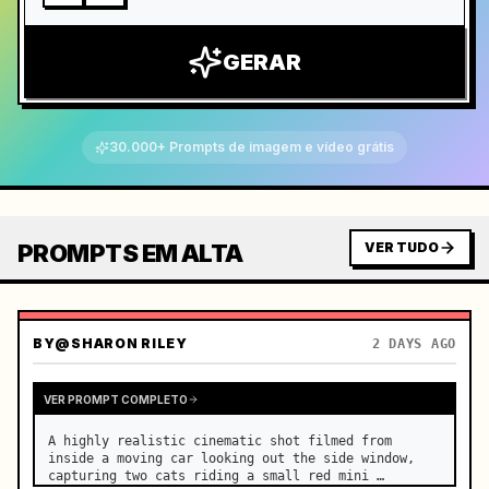
GERAR
30.000+ Prompts de imagem e vídeo grátis
PROMPTS EM ALTA
VER TUDO
BY
@SHARON RILEY
2 DAYS AGO
VER PROMPT COMPLETO
A highly realistic cinematic shot filmed from 
inside a moving car looking out the side window, 
capturing two cats riding a small red mini 