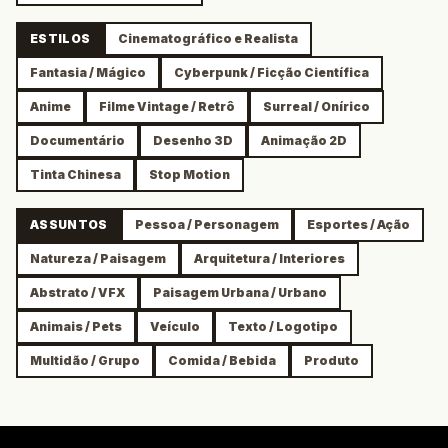
ESTILOS
Cinematográfico e Realista
Fantasia / Mágico
Cyberpunk / Ficção Científica
Anime
Filme Vintage / Retrô
Surreal / Onírico
Documentário
Desenho 3D
Animação 2D
Tinta Chinesa
Stop Motion
ASSUNTOS
Pessoa / Personagem
Esportes / Ação
Natureza / Paisagem
Arquitetura / Interiores
Abstrato / VFX
Paisagem Urbana / Urbano
Animais / Pets
Veículo
Texto / Logotipo
Multidão / Grupo
Comida / Bebida
Produto