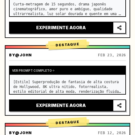
Curta-metragem de 15 segundos, drama japonês 
cinematográfico, amor puro e ambíguo, qualidade 
ultrarrealista, luz solar dourada e quente em uma 
sala de aula vazia à tarde, derramando-se pelas 
persianas sobre as carteiras lado a lado, 
EXPERIMENTE AGORA
minúsculas partículas de po…
DESTAQUE
BY
@JOHN
FEB 23, 2026
VER PROMPT COMPLETO
[Estilo] Superprodução de fantasia de alta costura 
de Hollywood, 8K ultra nítido, fotorrealista, 
estilo editorial de alta moda, renderização fluida 
Unreal Engine 5, ilusão visual. [Duração] 15 
segundos. [Cena] Um Salar de Uyuni (Espelho do Céu) 
EXPERIMENTE AGORA
infinito e real…
DESTAQUE
BY
@JOHN
FEB 12, 2026