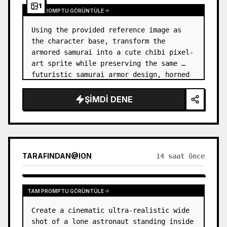
1
TAM PROMPTU GÖRÜNTÜLE
Using the provided reference image as 
the character base, transform the 
armored samurai into a cute chibi pixel-
art sprite while preserving the same 
futuristic samurai armor design, horned 
helmet, black/teal/magenta color 
accents, glowing cyan energy details,…
ŞIMDI DENE
TARAFINDAN
@
ION
14 saat önce
TAM PROMPTU GÖRÜNTÜLE
Create a cinematic ultra-realistic wide 
shot of a lone astronaut standing inside 