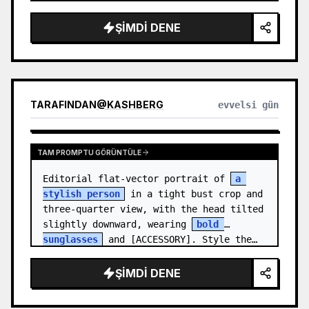
medal.

ŞIMDI DENE
Canvas: Wide 16:9 white stu…
TARAFINDAN
@
KASHBERG
evvelsi gün
TAM PROMPTU GÖRÜNTÜLE
Editorial flat-vector portrait of 
a 
stylish person
 in a tight bust crop and 
three-quarter view, with the head tilted 
slightly downward, wearing 
bold 
sunglasses
 and [ACCESSORY]. Style the…
ŞIMDI DENE