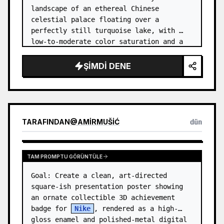
landscape of an ethereal Chinese 
celestial palace floating over a 
perfectly still turquoise lake, with 
low-to-moderate color saturation and a 
dreamy refined atmosphere. Center the 
composition on an enormous white jade 
ŞIMDI DENE
and pale a…
TARAFINDAN
@
AMIRMUŠIĆ
dün
TAM PROMPTU GÖRÜNTÜLE
Goal: Create a clean, art-directed 
square-ish presentation poster showing 
an ornate collectible 3D achievement 
badge for 
Nike
, rendered as a high-
gloss enamel and polished-metal digital 