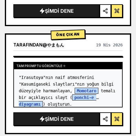
render, stüdyo aydınlatması, parlayan 
vurgular",

ŞIMDI DENE
  "background": "{argument 
name=\"background color\" 
default=\"yumuşak mor ve mavi gr…
ÖNE ÇIKAN
TARAFINDAN
@
やまもん
19 Nis 2026
DIĞER MODELLERIN SONUÇLARINI GÖRÜNTÜLE
TAM PROMPTU GÖRÜNTÜLE
"Irasutoya"nın naif atmosferini 
"Kasumigaseki slaytları"nın yoğun bilgi 
düzeyiyle harmanlayan, 
Momotaro
 temalı 
bir açıklayıcı slayt (
ponchi-e 
diyagramı
) oluşturun.
ŞIMDI DENE