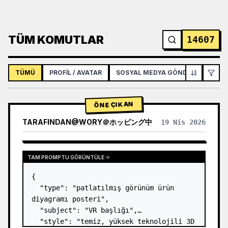
TÜM KOMUTLAR
14607
TÜMÜ
PROFIL / AVATAR
SOSYAL MEDYA GÖNDERISI
İNF
ÖNE ÇIKAN
TARAFINDAN
@
WORY＠ホッピング中
19 Nis 2026
TAM PROMPTU GÖRÜNTÜLE
{

  "type": "patlatılmış görünüm ürün 
diyagramı posteri",

  "subject": "VR başlığı",

  "style": "temiz, yüksek teknolojili 3D 