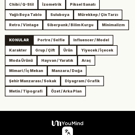
Chibi / Q-Stil
İzometrik
Piksel Sanatı
Yağlı Boya Tablo
Suluboya
Mürekkep / Çin Tarzı
Retro / Vintage
Siberpunk / Bilim Kurgu
Minimalizm
KONULAR
Portre / Selfie
Influencer / Model
Karakter
Grup / Çift
Ürün
Yiyecek / İçecek
Moda Ürünü
Hayvan / Yaratık
Araç
Mimari / İç Mekan
Manzara / Doğa
Şehir Manzarası / Sokak
Diyagram / Grafik
Metin / Tipografi
Özet / Arka Plan