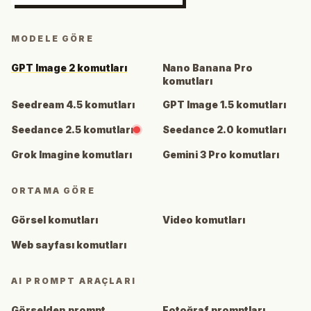
MODELE GÖRE
GPT Image 2 komutları
Nano Banana Pro
komutları
Seedream 4.5 komutları
GPT Image 1.5 komutları
Seedance 2.5 komutları
Seedance 2.0 komutları
Grok Imagine komutları
Gemini 3 Pro komutları
ORTAMA GÖRE
Görsel komutları
Video komutları
Web sayfası komutları
AI PROMPT ARAÇLARI
Görselden prompt
Fotoğraf promptları