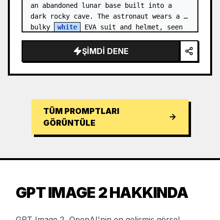
an abandoned lunar base built into a 
dark rocky cave. The astronaut wears a 
bulky 
white
 EVA suit and helmet, seen 
from behind and sligh…
ŞIMDI DENE
TÜM PROMPTLARI
GÖRÜNTÜLE
GPT IMAGE 2 HAKKINDA
GPT Image 2, OpenAI'nin en gelişmiş görsel