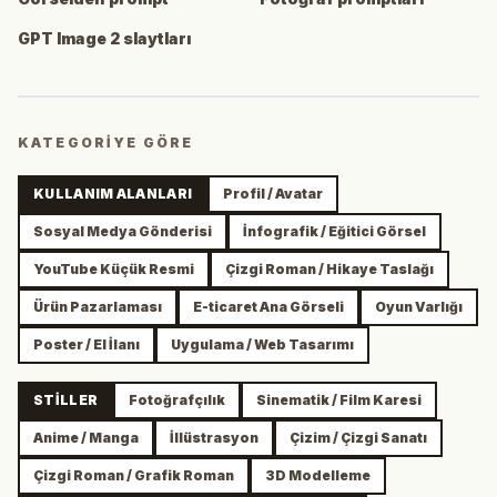
GPT Image 2 slaytları
KATEGORIYE GÖRE
KULLANIM ALANLARI
Profil / Avatar
Sosyal Medya Gönderisi
İnfografik / Eğitici Görsel
YouTube Küçük Resmi
Çizgi Roman / Hikaye Taslağı
Ürün Pazarlaması
E-ticaret Ana Görseli
Oyun Varlığı
Poster / El İlanı
Uygulama / Web Tasarımı
STILLER
Fotoğrafçılık
Sinematik / Film Karesi
Anime / Manga
İllüstrasyon
Çizim / Çizgi Sanatı
Çizgi Roman / Grafik Roman
3D Modelleme