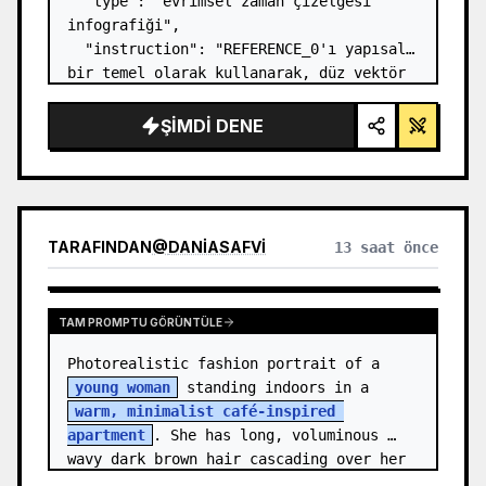
  "type": "evrimsel zaman çizelgesi 
infografiği",

  "instruction": "REFERENCE_0'ı yapısal 
bir temel olarak kullanarak, düz vektör 
tasarımını son derece gerçekçi bir 3D 
infografiğe dönüştürün. Pürüzsüz 
ŞIMDI DENE
rampaları belirgin taş basamaklarla 
değiştirin ve tüm org…
TARAFINDAN
@
DANIASAFVI
13 saat önce
TAM PROMPTU GÖRÜNTÜLE
Photorealistic fashion portrait of a 
young woman
 standing indoors in a 
warm, minimalist café-inspired 
apartment
. She has long, voluminous 
wavy dark brown hair cascading over her 
shoulders,…