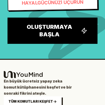
HAYALGÜCÜNÜZİ UÇURUN
OLUŞTURMAYA
BAŞLA
En büyük ücretsiz yapay zeka
komut kütüphanesini keşfet ve bir
sonraki fikrini ateşle.
TÜM KOMUTLARI KEŞFET