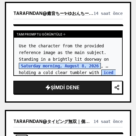
TARAFINDAN
@
癒音ちー✨ゆおんちー✨癒やし声ASMRとAI
14 saat önce
TAM PROMPTU GÖRÜNTÜLE
Use the character from the provided 
reference image as the main subject. 
Standing in a brightly lit doorway on 
Saturday morning, August 8, 2026
, 
holding a cold clear tumbler with 
iced 
fruit tea
…
ŞIMDI DENE
TARAFINDAN
@
タイピング無双｜個人開発
14 saat önce