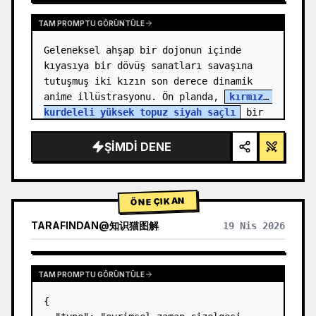
TAM PROMPTU GÖRÜNTÜLE
Geleneksel ahşap bir dojonun içinde 
kıyasıya bir dövüş sanatları savaşına 
tutuşmuş iki kızın son derece dinamik 
anime illüstrasyonu. Ön planda, 
kırmızı 
kurdeleli yüksek topuz siyah saçlı
 bir 
kız, yumruğunu ileri doğ…
ŞIMDI DENE
ÖNE ÇIKAN
TARAFINDAN
@
知识猫图解
19 Nis 2026
TAM PROMPTU GÖRÜNTÜLE
{
