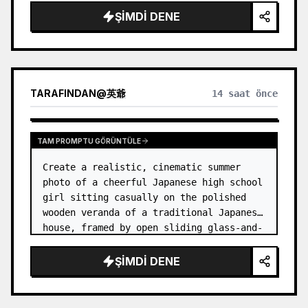
ŞIMDI DENE
TARAFINDAN
@
英爺
14 saat önce
TAM PROMPTU GÖRÜNTÜLE
Create a realistic, cinematic summer 
photo of a cheerful Japanese high school 
girl sitting casually on the polished 
wooden veranda of a traditional Japanese 
house, framed by open sliding glass-and-
wood doors. She wears a white sailor-
style school uniform top w…
ŞIMDI DENE