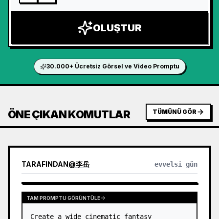
OLUŞTUR
30.000+ Ücretsiz Görsel ve Video Promptu
ÖNE ÇIKAN KOMUTLAR
TÜMÜNÜ GÖR
TARAFINDAN
@
李岳
evvelsi gün
TAM PROMPTU GÖRÜNTÜLE
Create a wide cinematic fantasy 