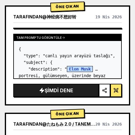
ÖNE ÇIKAN
TARAFINDAN
@
神经病不想好转
19 Nis 2026
TAM PROMPTU GÖRÜNTÜLE
{

  "type": "canlı yayın arayüzü taslağı",

  "subject": {

    "description": "
Elon Musk
portresi, gülümseyen, üzerinde beyaz 
teknik şema grafiği olan siyah bir 
tişört giyiyor",

ŞIMDI DENE
    "background": "sol tarafta 
'{argument…
ÖNE ÇIKAN
TARAFINDAN
@
たねもみ 2.0 / TANEMOMI VER2.0
20 Nis 2026