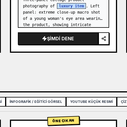
photography of 
luxury item
. Left 
panel: extreme close-up macro shot 
of a young woman's eye area wearing 
the product, showing intricate 
texture and craftsmanship detail, 
natural skin tone, shallow…
ŞIMDI DENE
I
İNFOGRAFIK / EĞITICI GÖRSEL
YOUTUBE KÜÇÜK RESMI
ÇIZ
ÖNE ÇIKAN