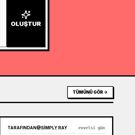
OLUŞTUR
TÜMÜNÜ GÖR
TARAFINDAN
@
SIMPLY RAY
evvelsi gün