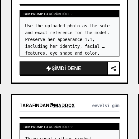
TAM PROMPTU GÖRÜNTÜLE
Use the uploaded photo as the sole 
and exact reference for the model. 
Preserve her appearance 1:1, 
including her identity, facial 
features, eye shape and color, 
nose, lips, natural skin tone, body 
proportions, hair, its length, 
ŞIMDI DENE
volume, texture, facial expressi…
TARAFINDAN
@
MADDOX
evvelsi gün
TAM PROMPTU GÖRÜNTÜLE
Three-panel collage product 