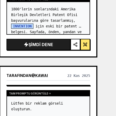
1800'lerin sonlarındaki Amerika 
Birleşik Devletleri Patent Ofisi 
başvurularına göre tasarlanmış, 
INVENTION
 için eski bir patent 
belgesi. Sayfada, önden, yandan ve 
ayrılmış görünümleri gösteren 
numaralı açıklamalara (Şekil…
ŞIMDI DENE
TARAFINDAN
@
KAWAI
22 Kas 2025
TAM PROMPTU GÖRÜNTÜLE
Lütfen bir reklam görseli 
oluşturun.
