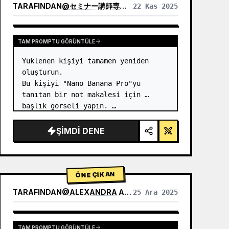
TARAFINDAN
@
セミナー講師専門AIコンシェルジュ｜工藤 晶
22 Kas 2025
DIĞER MODELLERIN SONUÇLARINI GÖRÜNTÜLE
TAM PROMPTU GÖRÜNTÜLE
Yüklenen kişiyi tamamen yeniden 
oluşturun.

Bu kişiyi "Nano Banana Pro"yu 
tanıtan bir not makalesi için 
başlık görseli yapın. …
ŞIMDI DENE
ÖNE ÇIKAN
TARAFINDAN
@
ALEXANDRA AISLING
25 Ara 2025
DIĞER MODELLERIN SONUÇLARINI GÖRÜNTÜLE
TAM PROMPTU GÖRÜNTÜLE