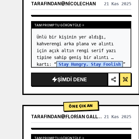
TARAFINDAN
@
NICOLECHAN
21 Kas 2025
DIĞER MODELLERIN SONUÇLARINI GÖRÜNTÜLE
TAM PROMPTU GÖRÜNTÜLE
Ünlü bir kişinin yer aldığı, 
kahverengi arka plana ve alıntı 
için açık altın rengi serif yazı 
tipine sahip geniş bir alıntı 
kartı: “
Stay Hungry, Stay Foolish
” 
ve daha küçük metin: “—{argument 
name="author" default="Stev…
ŞIMDI DENE
ÖNE ÇIKAN
TARAFINDAN
@
FLORIAN GALLWITZ
21 Kas 2025
TAM PROMPTU GÖRÜNTÜLE