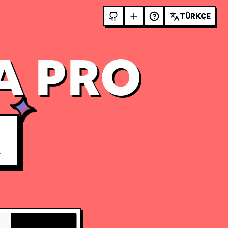
TÜRKÇE
A PRO
R