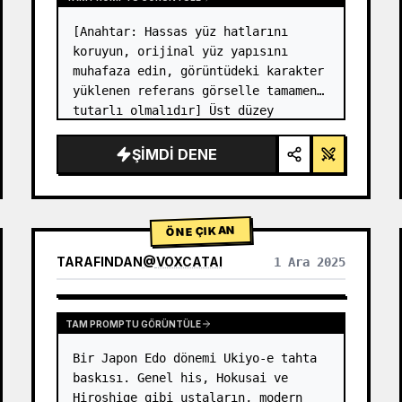
[Anahtar: Hassas yüz hatlarını 
koruyun, orijinal yüz yapısını 
muhafaza edin, görüntüdeki karakter 
yüklenen referans görselle tamamen 
tutarlı olmalıdır] Üst düzey 
fotoğraf stüdyosu 2x2 ızgara 
fotoğrafı. Sol üst panel (Lacivert 
ŞIMDI DENE
arka plan): Karakter, altın düğmel…
ÖNE ÇIKAN
TARAFINDAN
@
VOXCATAI
1 Ara 2025
TAM PROMPTU GÖRÜNTÜLE
Bir Japon Edo dönemi Ukiyo-e tahta 
baskısı. Genel his, Hokusai ve 
Hiroshige gibi ustaların, modern 