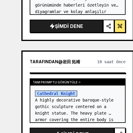
görünümünde haberleri özetleyin ve 
diyagramlar ve kolay anlaşılır 
ifadelerle açıklayın.
ŞIMDI DENE
TARAFINDAN
@
岩田 拓靖
10 saat önce
TAM PROMPTU GÖRÜNTÜLE
Cathedral Knight
A highly decorative baroque-style 
gothic sculpture centered on a 
knight statue. The heavy plate 
armor covering the entire body is 
filled with detailed metal carvings 
and swirling filigree decorations.