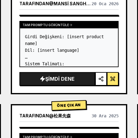
TARAFINDAN
@
MANSI SANGHANI
20 Oca 2026
DIĞER MODELLERIN SONUÇLARINI GÖRÜNTÜLE
TAM PROMPTU GÖRÜNTÜLE
Girdi Değişkeni: [insert product 
name]

Dil: [insert language]

Sistem Talimatı:

8 modüllü (2'den 8'e kadar olan 
kartlar yalnızca metin başlıklarını 
ŞIMDI DENE
gösterir) birinci sınıf likit cam 
Bento ızgara ürün infografiğinin 
bir görüntüsünü oluşturun.

1) Ürün Analizi:

ÖNE ÇIKAN
→…
TARAFINDAN
@
松果先森
30 Ara 2025
TAM PROMPTU GÖRÜNTÜLE