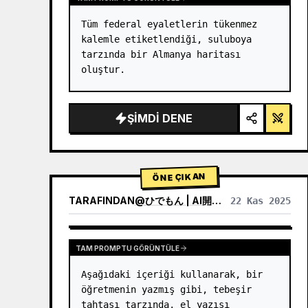
Tüm federal eyaletlerin tükenmez 
kalemle etiketlendiği, suluboya 
tarzında bir Almanya haritası 
oluştur.
ŞIMDI DENE
ÖNE ÇIKAN
TARAFINDAN
@
ひでもん | AI開発@ニュース発信
22 Kas 2025
DIĞER MODELLERIN SONUÇLARINI GÖRÜNTÜLE
TAM PROMPTU GÖRÜNTÜLE
Aşağıdaki içeriği kullanarak, bir 
öğretmenin yazmış gibi, tebeşir 
tahtası tarzında, el yazısı 