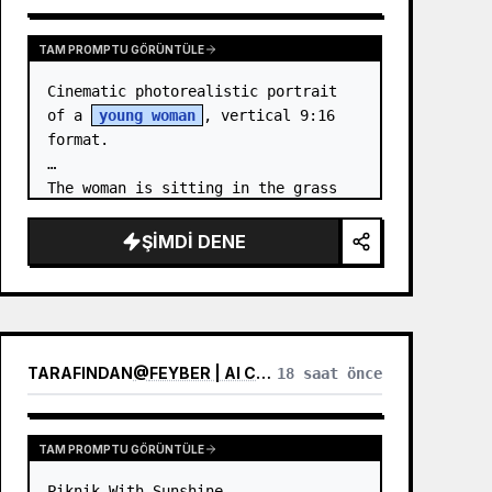
TAM PROMPTU GÖRÜNTÜLE
Cinematic photorealistic portrait 
of a 
young woman
, vertical 9:16 
format.

The woman is sitting in the grass 
by the sea at night. …
ŞIMDI DENE
TARAFINDAN
@
FEYBER | AI CREATOR
18 saat önce
TAM PROMPTU GÖRÜNTÜLE
Piknik With Sunshine
