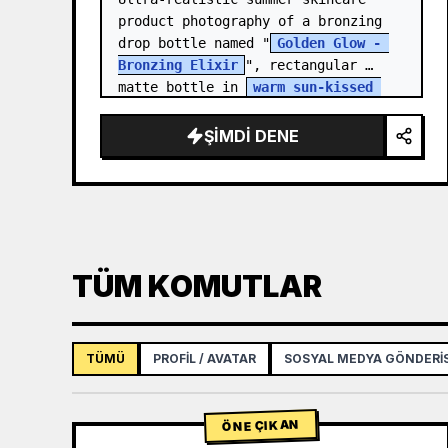
product photography of a bronzing 
drop bottle named "
Golden Glow - 
Bronzing Elixir
", rectangular 
matte bottle in 
warm sun-kissed 
bronze tone
 with a…
ŞIMDI DENE
TÜM KOMUTLAR
TÜMÜ
PROFIL / AVATAR
SOSYAL MEDYA GÖNDERIS
ÖNE ÇIKAN