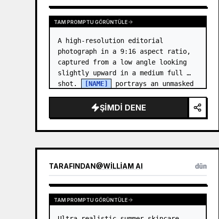
TAM PROMPTU GÖRÜNTÜLE
A high-resolution editorial 
photograph in a 9:16 aspect ratio, 
captured from a low angle looking 
slightly upward in a medium full 
shot. 
[NAME]
 portrays an unmasked 
Gwen Stacy (Ghost-Spider), crouched 
in a low, heroic la…
ŞIMDI DENE
TARAFINDAN
@
WILLIAM AI
dün
TAM PROMPTU GÖRÜNTÜLE
Ultra-realistic summer skincare 