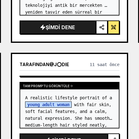
teknolojiyi antik bir mercekten 
yeniden tasvir eden sürreal bir 
işbirliği. …
ŞIMDI DENE
TARAFINDAN
@
J⭕DIE
11 saat önce
TAM PROMPTU GÖRÜNTÜLE
A realistic lifestyle portrait of a 
young adult woman
 with fair skin, 
soft facial features, and a calm, 
natural expression. She has smooth 
medium-length hair styled neatly, 
with subtle texture and a relaxed 
appearance. …