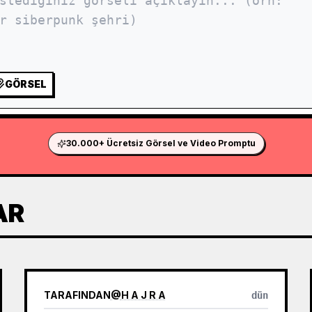
GÖRSEL
30.000+ Ücretsiz Görsel ve Video Promptu
AR
TARAFINDAN
@
H A J R A
dün