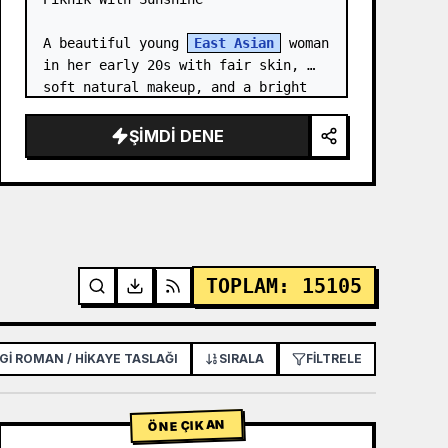
A beautiful young 
East Asian
 woman 
in her early 20s with fair skin, 
soft natural makeup, and a bright 
gentle smile, looking slightly to 
her left. She has long straight 
ŞIMDI DENE
dark brown hair with soft bangs,…
TOPLAM
:
15105
GI ROMAN / HIKAYE TASLAĞI
POSTER / EL İLANI
SIRALA
FILTRELE
UYGULAMA / WE
ÖNE ÇIKAN