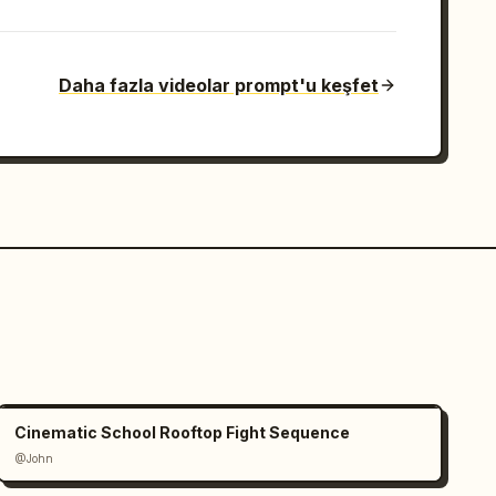
Daha fazla videolar prompt'u keşfet
Cinematic School Rooftop Fight Sequence
@John