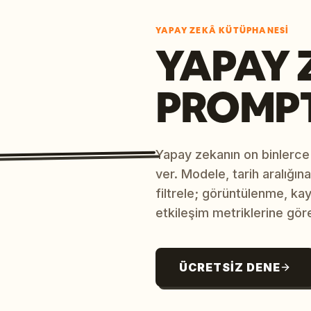
YAPAY ZEKÂ KÜTÜPHANESI
YAPAY 
PROMP
Yapay zekanın on binlerce
ver. Modele, tarih aralığı
filtrele; görüntülenme, ka
etkileşim metriklerine göre
ÜCRETSIZ DENE