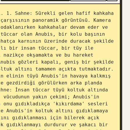
. 1. Sahne: Sürekli gelen hafif kahkaha 
çarşısının panoramik görüntüsü. Kamera 
odaklanırken kahkahalar devam eder ve 
tüccar olan Anubis, bir kolu başının 
hatça karnının üzerinde duracak şekilde 
lı bir insan tüccar, bir tüy ile 
 nazikçe okşamakta ve bu hareket 
nubis gözleri kapalı, geniş bir şekilde 
ltuk altını tamamen açıkta tutmaktadır. 
n elinin tüyü Anubis'in havaya kalkmış 
e gezdirdiği görülürken arka planda 
hne: İnsan tüccar tüyü koltuk altında 
 vücudunun yakın çekimi; Anubis'in 
 onu gıdıkladıkça 'kıkırdama' sesleri 
e Anubis'in koltuk altını gıdıklamaya 
ını gıdıklanması için bilerek açık 
k gıdıklanmayı durdurur ve şakacı bir 