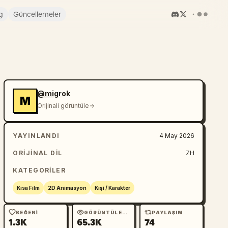
g
Güncellemeler
@migrok
M
Orijinali görüntüle
YAYINLANDI
4 May 2026
ORIJINAL DIL
ZH
KATEGORILER
Kısa Film
2D Animasyon
Kişi / Karakter
BEĞENI
GÖRÜNTÜLEME
PAYLAŞIM
1.3K
65.3K
74