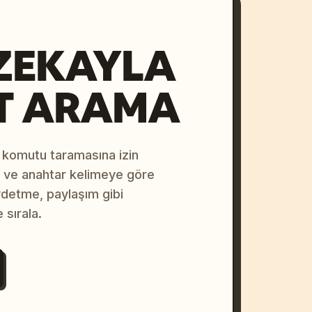
ZEKAYLA
T ARAMA
 komutu taramasına izin
na ve anahtar kelimeye göre
ydetme, paylaşım gibi
 sırala.