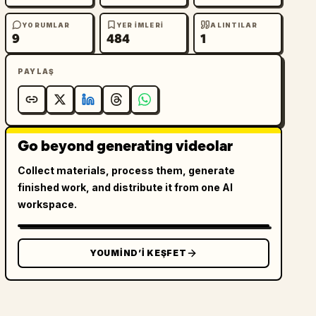
YORUMLAR
YER IMLERI
ALINTILAR
9
484
1
PAYLAŞ
Go beyond generating videolar
Collect materials, process them, generate
finished work, and distribute it from one AI
workspace.
YOUMIND’I KEŞFET