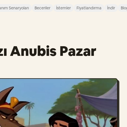
anım Senaryoları
Beceriler
İstemler
Fiyatlandırma
İndir
Blo
zı Anubis Pazar