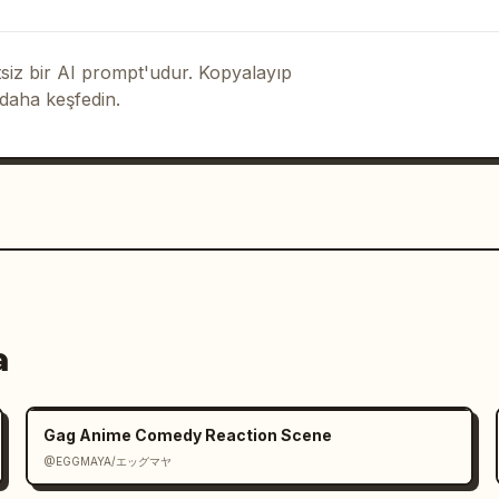
iz bir AI prompt'udur. Kopyalayıp
 daha keşfedin.
a
Gag Anime Comedy Reaction Scene
@EGGMAYA/エッグマヤ