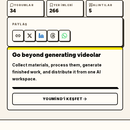
YORUMLAR
YER IMLERI
ALINTILAR
34
266
5
PAYLAŞ
Go beyond generating videolar
Collect materials, process them, generate
finished work, and distribute it from one AI
workspace.
YOUMIND’I KEŞFET