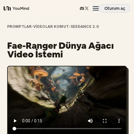
Oturum aç
YouMind
Genel Bakış
PROMPTLAR
›
VIDEOLAR KOMUT
›
SEEDANCE 2.0
Fae-Ranger Dünya Ağacı
Kullanım Senaryoları
Video İstemi
Beceriler
İstemler
Fiyatlandırma
İndir