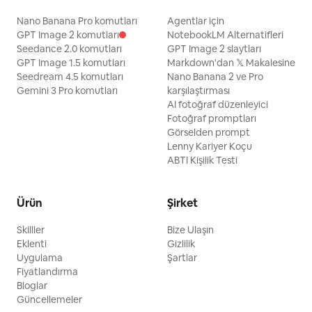
Nano Banana Pro komutları
Agentlar için
GPT Image 2 komutları
NotebookLM Alternatifleri
Seedance 2.0 komutları
GPT Image 2 slaytları
GPT Image 1.5 komutları
Markdown'dan 𝕏 Makalesine
Seedream 4.5 komutları
Nano Banana 2 ve Pro
Gemini 3 Pro komutları
karşılaştırması
AI fotoğraf düzenleyici
Fotoğraf promptları
Görselden prompt
Lenny Kariyer Koçu
ABTI Kişilik Testi
Ürün
Şirket
Skilller
Bize Ulaşın
Eklenti
Gizlilik
Uygulama
Şartlar
Fiyatlandırma
Bloglar
Güncellemeler