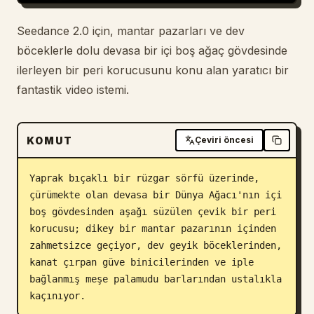
Blog
Seedance 2.0 için, mantar pazarları ve dev
böceklerle dolu devasa bir içi boş ağaç gövdesinde
Güncellemeler
ilerleyen bir peri korucusunu konu alan yaratıcı bir
fantastik video istemi.
KOMUT
Çeviri öncesi
Yaprak bıçaklı bir rüzgar sörfü üzerinde, 
çürümekte olan devasa bir Dünya Ağacı'nın içi 
boş gövdesinden aşağı süzülen çevik bir peri 
korucusu; dikey bir mantar pazarının içinden 
zahmetsizce geçiyor, dev geyik böceklerinden, 
kanat çırpan güve binicilerinden ve iple 
bağlanmış meşe palamudu barlarından ustalıkla 
kaçınıyor.