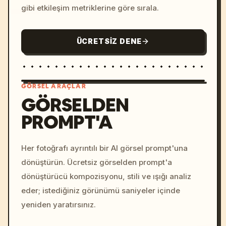
gibi etkileşim metriklerine göre sırala.
ÜCRETSIZ DENE
GÖRSEL ARAÇLAR
GÖRSELDEN
PROMPT'A
/imagine prompt: cinemati
c, cyberpunk sunset, neon
colors, 8k --v 6.0
Her fotoğrafı ayrıntılı bir AI görsel prompt'una
dönüştürün. Ücretsiz görselden prompt'a
dönüştürücü kompozisyonu, stili ve ışığı analiz
eder; istediğiniz görünümü saniyeler içinde
yeniden yaratırsınız.