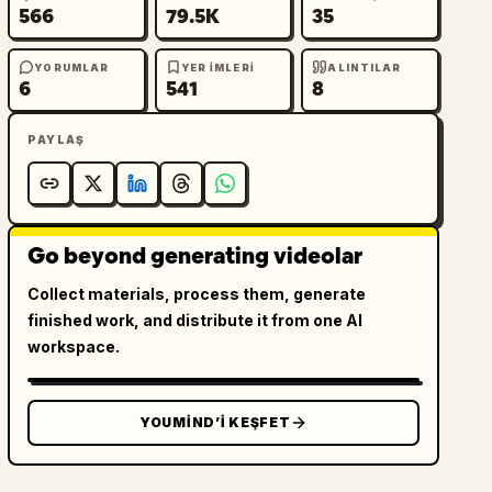
566
79.5K
35
YORUMLAR
YER IMLERI
ALINTILAR
6
541
8
PAYLAŞ
Go beyond generating videolar
Collect materials, process them, generate
finished work, and distribute it from one AI
workspace.
YOUMIND’I KEŞFET