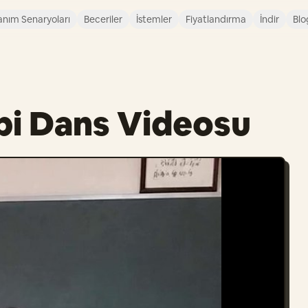
anım Senaryoları
Beceriler
İstemler
Fiyatlandırma
İndir
Blo
ipi Dans Videosu