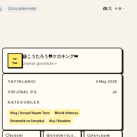
g
Güncellemeler
@こうたろう🐸ケロキング👑
こ
Orijinali görüntüle
YAYINLANDI
4 May 2026
ORIJINAL DIL
JA
KATEGORILER
Vlog / Sosyal Yaşam Tarzı
Müzik Videosu
Sinematik ve Gerçekçi
Kişi / Karakter
BEĞENI
GÖRÜNTÜLEME
PAYLAŞIM