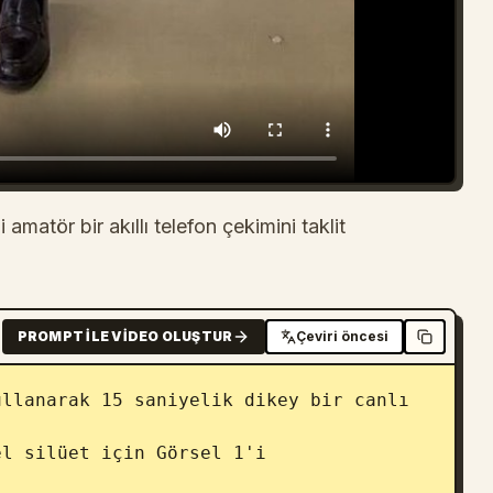
 amatör bir akıllı telefon çekimini taklit
PROMPT ILE VIDEO OLUŞTUR
Çeviri öncesi
llanarak 15 saniyelik dikey bir canlı 
l silüet için Görsel 1'i 